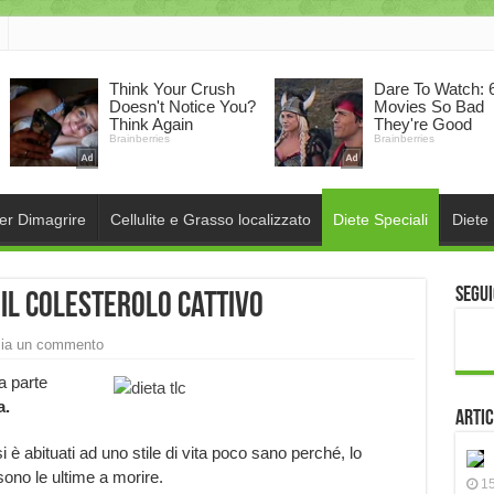
per Dimagrire
Cellulite e Grasso localizzato
Diete Speciali
Diete
Segui
 il colesterolo cattivo
ia un commento
a parte
a.
Artic
i è abituati ad uno stile di vita poco sano perché, lo
 sono le ultime a morire.
15