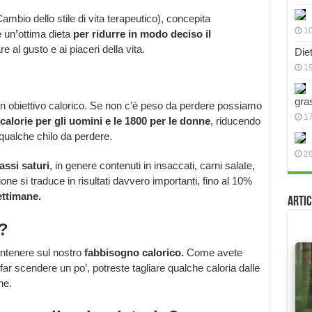
mbio dello stile di vita terapeutico), concepita
10
è un
’
ottima dieta
per ridurre in modo deciso il
e al gusto e ai piaceri della vita.
Die
19
gra
n obiettivo calorico. Se non c’è peso da perdere possiamo
17
calorie per gli uomini e le 1800 per le donne
, riducendo
 qualche chilo da perdere.
2
rassi saturi
, in genere contenuti in insaccati, carni salate,
ne si traduce in risultati davvero importanti, fino al 10%
ettimane.
Artic
?
ntenere sul nostro
fabbisogno calorico.
Come avete
far scendere un po’, potreste tagliare qualche caloria dalle
ne.