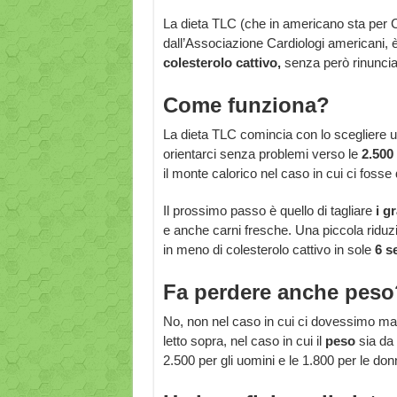
La dieta TLC (che in americano sta per Ca
dall’Associazione Cardiologi americani, 
colesterolo cattivo,
senza però rinunciar
Come funziona?
La dieta TLC comincia con lo scegliere u
orientarci senza problemi verso le
2.500 
il monte calorico nel caso in cui ci fosse
Il prossimo passo è quello di tagliare
i g
e anche carni fresche. Una piccola riduzio
in meno di colesterolo cattivo in sole
6 s
Fa perdere anche peso
No, non nel caso in cui ci dovessimo ma
letto sopra, nel caso in cui il
peso
sia da 
2.500 per gli uomini e le 1.800 per le don