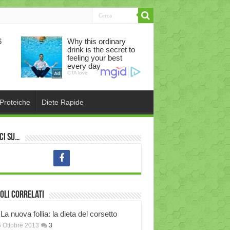
 Proteiche
Diete Rapide
ci su…
oli correlati
La nuova follia: la dieta del corsetto
 Ottobre 2013
3