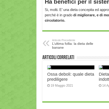
Ha benefici per il sist
Si, molti. E’ una dieta concepita ed appr
perché è in grado
di migliorare, e di mo
circolatorio.
Articolo Precedente
L’ultima follia: la dieta delle
banane
Articoli correlati
Ossa deboli: quale dieta
Diet
prediligere
indot
19 Maggio 2021
14 A