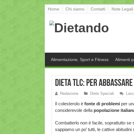
Home
Chi siamo
Contatti
Note Legali
Alimentazione, Sport e Fitness
Alimenti 
DIETA TLC: per abbassare
Redazione
Diete Speciali
Lasc
Il colesterolo è
fonte di problemi
per un
considerevole della
popolazione italian
Combatterlo non è facile, soprattutto se s
sappiamo un po’ tutti, le cattive abitudini