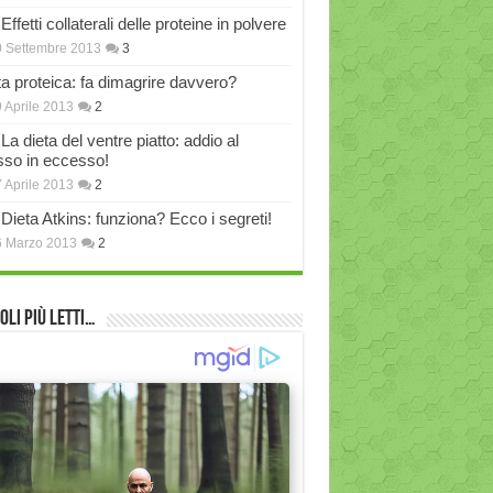
Effetti collaterali delle proteine in polvere
 Settembre 2013
3
ta proteica: fa dimagrire davvero?
 Aprile 2013
2
La dieta del ventre piatto: addio al
sso in eccesso!
 Aprile 2013
2
Dieta Atkins: funziona? Ecco i segreti!
6 Marzo 2013
2
oli più Letti…