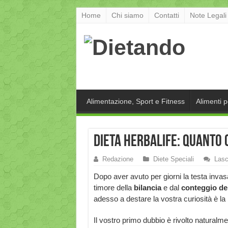
Home
Chi siamo
Contatti
Note Legali
Alimentazione, Sport e Fitness
Alimenti 
Dieta Herbalife: quanto 
Redazione
Diete Speciali
Lasc
Dopo aver avuto per giorni la testa invas
timore della
bilancia
e dal
conteggio del
adesso a destare la vostra curiosità è la 
Il vostro primo dubbio è rivolto naturalme