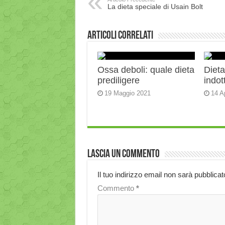
La dieta speciale di Usain Bolt
Articoli correlati
Ossa deboli: quale dieta
Diet
prediligere
indot
19 Maggio 2021
14 A
Lascia un commento
Il tuo indirizzo email non sarà pubblicat
Commento
*