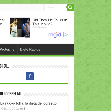
 Proteiche
Diete Rapide
ci su…
oli correlati
La nuova follia: la dieta del corsetto
 Ottobre 2013
3