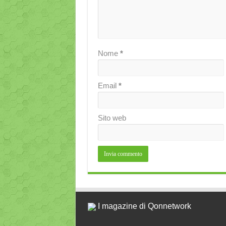
Nome
*
Email
*
Sito web
I magazine di Qonnetwork