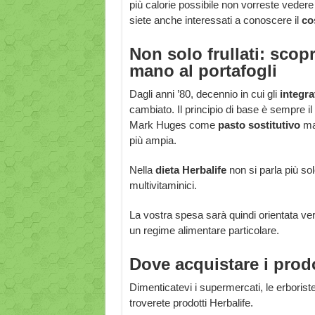
più calorie possibile non vorreste vedere
siete anche interessati a conoscere il
co
Non solo frullati: scop
mano al portafogli
Dagli anni ’80, decennio in cui gli
integra
cambiato. Il principio di base è sempre i
Mark Huges come
pasto sostitutivo
ma
più ampia.
Nella
dieta Herbalife
non si parla più so
multivitaminici.
La vostra spesa sarà quindi orientata ver
un regime alimentare particolare.
Dove acquistare i prodo
Dimenticatevi i supermercati, le erborister
troverete prodotti Herbalife.