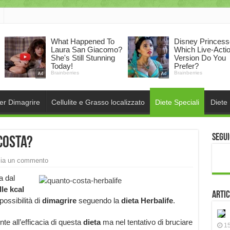
per Dimagrire
Cellulite e Grasso localizzato
Diete Speciali
Diete
Segui
costa?
ia un commento
a dal
le kcal
Artic
possibilità di
dimagrire
seguendo la
dieta Herbalife
.
nte all’efficacia di questa
dieta
ma nel tentativo di bruciare
15