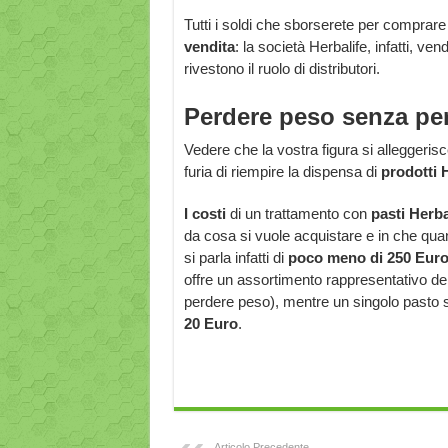
Tutti i soldi che sborserete per comprare 
vendita
: la società Herbalife, infatti, ve
rivestono il ruolo di distributori.
Perdere peso senza per
Vedere che la vostra figura si alleggeri
furia di riempire la dispensa di
prodotti 
I costi
di un trattamento con
pasti Herba
da cosa si vuole acquistare e in che quan
si parla infatti di
poco meno di 250 Eur
offre un assortimento rappresentativo dei
perdere peso), mentre un singolo pasto s
20 Euro
.
Articolo Precedente