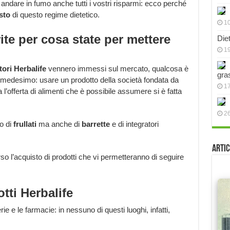
 andare in fumo anche tutti i vostri risparmi: ecco perché
sto
di questo regime dietetico.
10
rite per cosa state per mettere
Die
19
tori Herbalife
vennero immessi sul mercato, qualcosa è
gra
l medesimo: usare un prodotto della società fondata da
17
 l’offerta di alimenti che è possibile assumere si è fatta
2
lo di
frullati
ma anche di
barrette
e di integratori
Artic
so l’acquisto di prodotti che vi permetteranno di seguire
tti Herbalife
ie e le farmacie: in nessuno di questi luoghi, infatti,