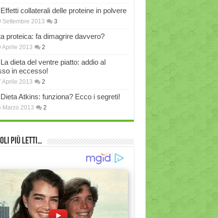
Effetti collaterali delle proteine in polvere
 Settembre 2013
3
ta proteica: fa dimagrire davvero?
 Aprile 2013
2
La dieta del ventre piatto: addio al
sso in eccesso!
 Aprile 2013
2
Dieta Atkins: funziona? Ecco i segreti!
6 Marzo 2013
2
oli più Letti…