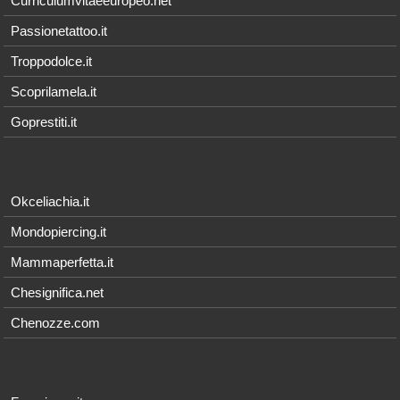
Curriculumvitaeeuropeo.net
Passionetattoo.it
Troppodolce.it
Scoprilamela.it
Goprestiti.it
Okceliachia.it
Mondopiercing.it
Mammaperfetta.it
Chesignifica.net
Chenozze.com