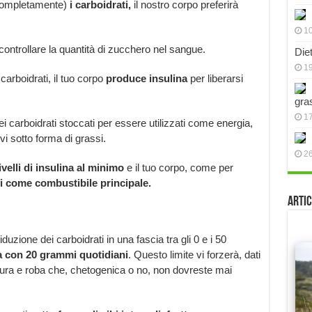
 completamente)
i carboidrati,
il nostro corpo preferirà
10
ontrollare la quantità di zucchero nel sangue.
Die
19
arboidrati, il tuo corpo
produce insulina
per liberarsi
gra
17
 carboidrati stoccati per essere utilizzati come energia,
vi sotto forma di grassi.
2
velli di insulina al minimo
e il tuo corpo, come per
si come combustibile principale.
Artic
?
uzione dei carboidrati in una fascia tra gli 0 e i 50
 con 20 grammi quotidiani
. Questo limite vi forzerà, dati
ura e roba che, chetogenica o no, non dovreste mai