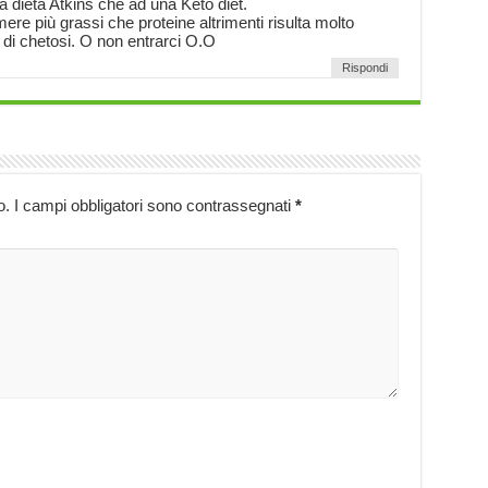
a dieta Atkins che ad una Keto diet.
re più grassi che proteine altrimenti risulta molto
o di chetosi. O non entrarci O.O
Rispondi
o.
I campi obbligatori sono contrassegnati
*