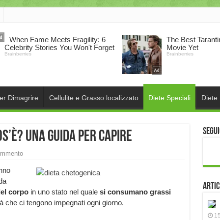
per Dimagrire
Cellulite e Grasso localizzato
Diete Speciali
Diete
Segui
os’è? Una guida per capire
ommento
anno
da
Artic
del corpo
in uno stato nel quale
si consumano grassi
vità che ci tengono impegnati ogni giorno.
15