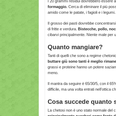
I 20 grammi residui dovrebbero essere 
formaggio.
Cerca di eliminare il più poss
amido come le patate, i fagioli e i legumi.
Il grosso dei pasti dovrebbe concentrars
di fritte e verdura.
Bistecche, pollo, noc
cibarvi principalmente. Niente male per 
Quanto mangiare?
Tanti di quelli che sono a regime chetonic
buttare giù sono tanti è meglio riman
grassi e proteine hanno un potere sazian
meno.
Il mantra da seguire è 65/30/5, con il 65%
difficile, ma una volta entrati nell’ottica
Cosa succede quanto si
La chetosi non è uno stato normale del c
principalmente zuccheri come fonte d