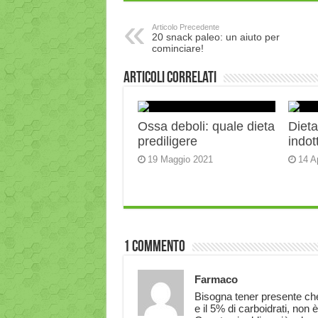
Articolo Precedente
20 snack paleo: un aiuto per
cominciare!
Articoli correlati
Ossa deboli: quale dieta
Diet
prediligere
indot
19 Maggio 2021
14 A
1 Commento
Farmaco
Bisogna tener presente che 
e il 5% di carboidrati, non è