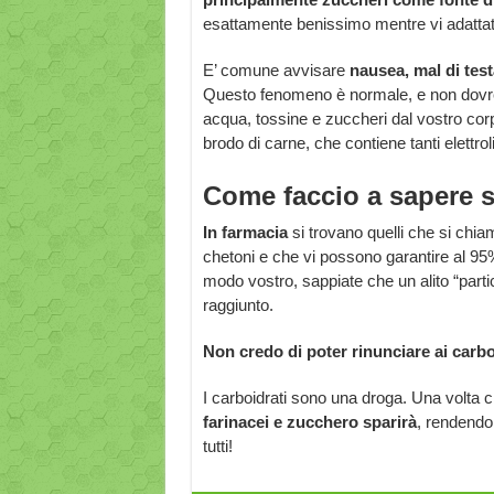
esattamente benissimo mentre vi adattat
E’ comune avvisare
nausea, mal di test
Questo fenomeno è normale, e non dovrebb
acqua, tossine e zuccheri dal vostro corp
brodo di carne, che contiene tanti elettrol
Come faccio a sapere s
In farmacia
si trovano quelli che si chia
chetoni e che vi possono garantire al 95%
modo vostro, sappiate che un alito “partic
raggiunto.
Non credo di poter rinunciare ai carbo
I carboidrati sono una droga. Una volta 
farinacei e zucchero sparirà
, rendendo 
tutti!