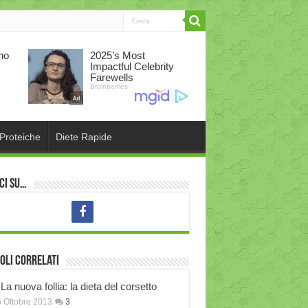
 Proteiche
Diete Rapide
ci su…
oli correlati
La nuova follia: la dieta del corsetto
 Ottobre 2013
3