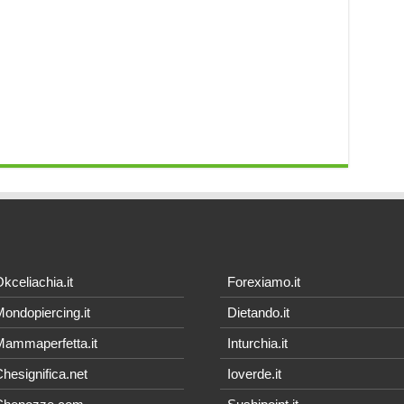
kceliachia.it
Forexiamo.it
ondopiercing.it
Dietando.it
ammaperfetta.it
Inturchia.it
hesignifica.net
Ioverde.it