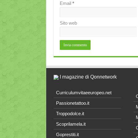
Email
*
Sito web
I magazine di Qonnetwork
Curriculumvitaeeuropeo.net
O
Passionetattoo.it
M
Troppodolce.it
M
Scoprilamela.it
C
Goprestiti.it