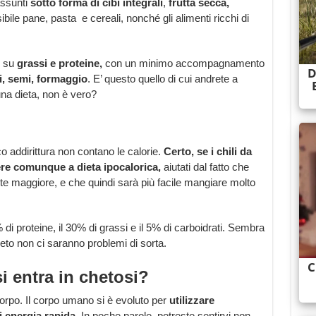
assunti
sotto forma di cibi integrali
,
frutta secca,
ibile pane, pasta e cereali, nonché gli alimenti ricchi di
i su
grassi e proteine,
con un minimo accompagnamento
i, semi, formaggio
. E’ questo quello di cui andrete a
una dieta, non è vero?
o addirittura non contano le calorie.
Certo, se i chili da
ere comunque a dieta ipocalorica,
aiutati dal fatto che
te maggiore, e che quindi sarà più facile mangiare molto
 di proteine, il 30% di grassi e il 5% di carboidrati. Sembra
 cheto non ci saranno problemi di sorta.
 entra in chetosi?
orpo. Il corpo umano si è evoluto per
utilizzare
i energia rapida.
In poche parole, potreste sentirvi non