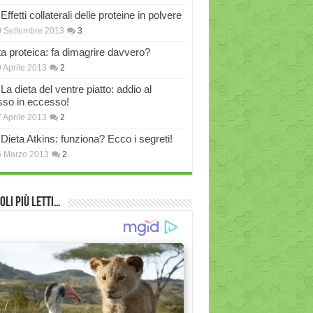
Effetti collaterali delle proteine in polvere
 Settembre 2013
3
ta proteica: fa dimagrire davvero?
 Aprile 2013
2
La dieta del ventre piatto: addio al
sso in eccesso!
 Aprile 2013
2
Dieta Atkins: funziona? Ecco i segreti!
6 Marzo 2013
2
oli più Letti…