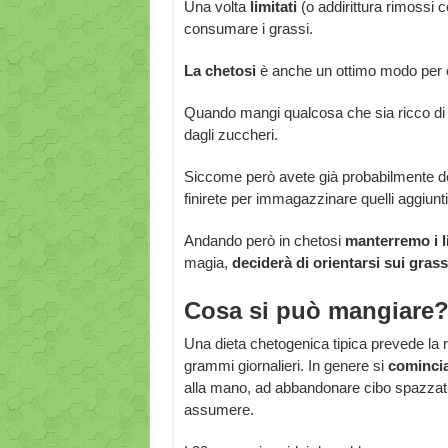
Una volta
limitati
(o addirittura rimossi
consumare i grassi.
La chetosi
è anche un ottimo modo per c
Quando mangi qualcosa che sia ricco di c
dagli zuccheri.
Siccome però avete già probabilmente dei
finirete per immagazzinare quelli aggiunti
Andando però in chetosi
manterremo i li
magia,
deciderà di orientarsi sui gras
Cosa si può mangiare
Una dieta chetogenica tipica prevede la rid
grammi giornalieri. In genere si
comincia
alla mano, ad abbandonare cibo spazzat
assumere.