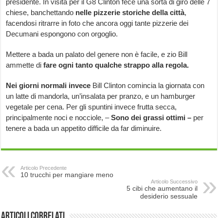
presidente. In visita per il G8 Clinton fece una sorta di giro delle 7
chiese, banchettando
nelle pizzerie storiche della città
,
facendosi ritrarre in foto che ancora oggi tante pizzerie dei
Decumani espongono con orgoglio.
Mettere a bada un palato del genere non è facile, e zio Bill
ammette di
fare ogni tanto qualche strappo alla regola.
Nei giorni normali invece
Bill Clinton comincia la giornata con
un latte di mandorla, un’insalata per pranzo, e un hamburger
vegetale per cena. Per gli spuntini invece frutta secca,
principalmente noci e nocciole, –
Sono dei grassi ottimi –
per
tenere a bada un appetito difficile da far diminuire.
Articolo Precedente
10 trucchi per mangiare meno
Articolo Successivo
5 cibi che aumentano il
desiderio sessuale
Articoli correlati