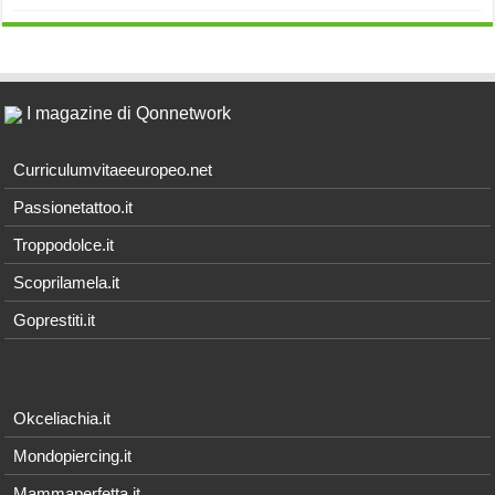
I magazine di Qonnetwork
Curriculumvitaeeuropeo.net
Passionetattoo.it
Troppodolce.it
Scoprilamela.it
Goprestiti.it
Okceliachia.it
Mondopiercing.it
Mammaperfetta.it