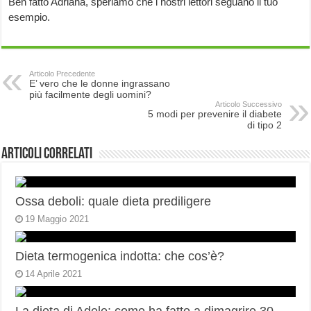
Ben fatto Adriana, speriamo che i nostri lettori seguano il tuo
esempio.
Articolo Precedente
E’ vero che le donne ingrassano
più facilmente degli uomini?
Articolo Successivo
5 modi per prevenire il diabete
di tipo 2
Articoli correlati
Ossa deboli: quale dieta prediligere
19 Maggio 2021
Dieta termogenica indotta: che cos’è?
14 Aprile 2021