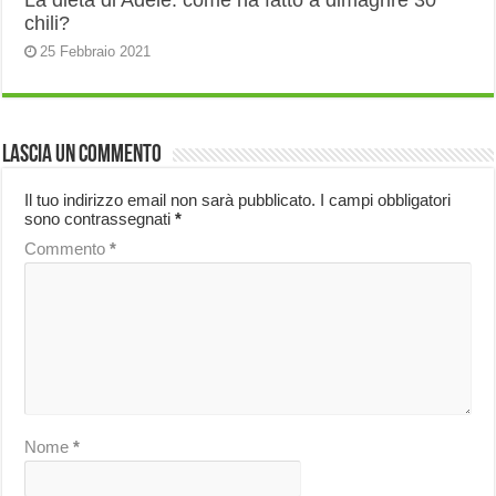
La dieta di Adele: come ha fatto a dimagrire 30
chili?
25 Febbraio 2021
Lascia un commento
Il tuo indirizzo email non sarà pubblicato.
I campi obbligatori
sono contrassegnati
*
Commento
*
Nome
*