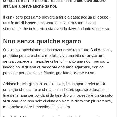
dei quali è testimonial ormai da tanti anni,
e che dovrebbero
arrivare a breve anche da noi.
Il drink però possiamo provare a farlo a casa:
acqua di cocco,
te e frutti di bosco,
una sorta di mix ultra-vitaminico e
stimolante che in America sta avendo davvero tanto successo.
Non senza qualche sgarro
Qualcuno, specialmente dopo aver ammirato il lato B di Adriana,
potrebbe pensare che la modella viva una vita
di privazioni
,
senza concedersi neanche di tanto in tanto una ricompensa. E
invece no,
Adriana ci racconta che ama sgarrare,
con dei
pancake per colazione, frittate, grigliate di carne e riso.
Adriana brucia gli sgarri con la boxe, il suo sport preferito. Un
consiglio che diamo anche ai nostri lettori: sgrarrare durante il
fine settimana per poi darsi da fare di più in palestra
è un circolo
virtuoso
, che non solo ci aiuta a vivere la dieta con più serenità,
ma anche a dare il massimo in palestra.