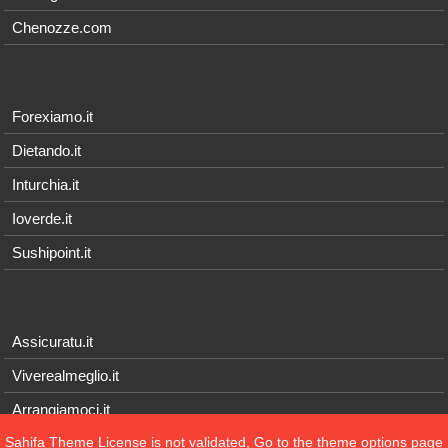
Chenozze.com
Forexiamo.it
Dietando.it
Inturchia.it
Ioverde.it
Sushipoint.it
Assicuratu.it
Viverealmeglio.it
Arrangiamoci.it
Sahifa Theme
License is not validated, Go to the theme options page
Tecnichef.it