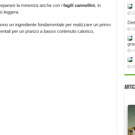
e preparare la minestra anche con i
fagili cannellini
, in
iù leggera.
10
Die
 saranno un ingrediente fondamentale per realizzare un primo
19
mentali per un pranzo a basso contenuto calorico.
gra
17
2
;
Artic