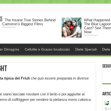
per Dimagrire
Cellulite e Grasso localizzato
Diete Speciali
Diete
Segui
ght
ta tipica del Friuli
che può essere preparata in diverse
Artic
e siano lasciate rosolare con il lardo e poi aggiunte ai
teremo di soffriggere per rendere la pietanza meno calorica
15