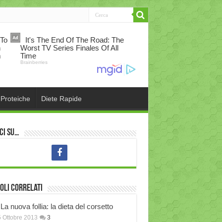
 Proteiche
Diete Rapide
ci su…
oli correlati
La nuova follia: la dieta del corsetto
 Ottobre 2013
3