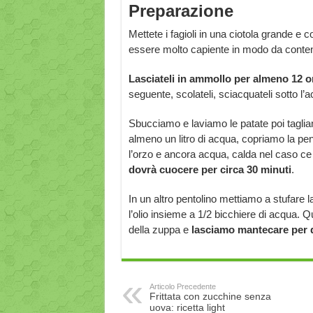
Preparazione
Mettete i fagioli in una ciotola grande e
essere molto capiente in modo da contene
Lasciateli in ammollo per almeno 12 o
seguente, scolateli, sciacquateli sotto l’
Sbucciamo e laviamo le patate poi tagliam
almeno un litro di acqua, copriamo la pe
l’orzo e ancora acqua, calda nel caso ce 
dovrà cuocere per circa 30 minuti
.
In un altro pentolino mettiamo a stufare l
l’olio insieme a 1/2 bicchiere di acqua. 
della zuppa e
lasciamo mantecare per 
Articolo Precedente
Frittata con zucchine senza
uova: ricetta light