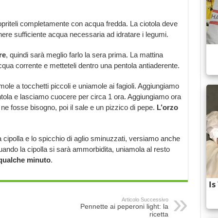
 copriteli completamente con acqua fredda. La ciotola deve
re sufficiente acqua necessaria ad idratare i legumi.
re
, quindi sarà meglio farlo la sera prima. La mattina
acqua corrente e metteteli dentro una pentola antiaderente.
ole a tocchetti piccoli e uniamole ai fagioli. Aggiungiamo
ntola e lasciamo cuocere per circa 1 ora. Aggiungiamo ora
ne fosse bisogno, poi il sale e un pizzico di pepe.
L’orzo
a cipolla e lo spicchio di aglio sminuzzati, versiamo anche
Quando la cipolla si sarà ammorbidita, uniamola al resto
qualche minuto
.
Articolo Successivo
Pennette ai peperoni light: la
ricetta