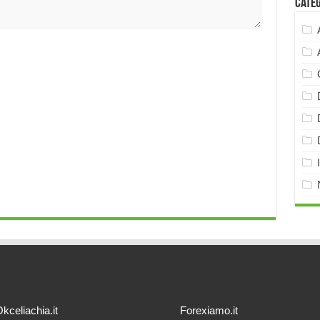
Cate
kceliachia.it
Forexiamo.it