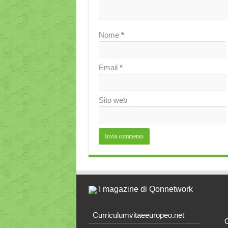
Nome
*
Email
*
Sito web
I magazine di Qonnetwork
Curriculumvitaeeuropeo.net
O