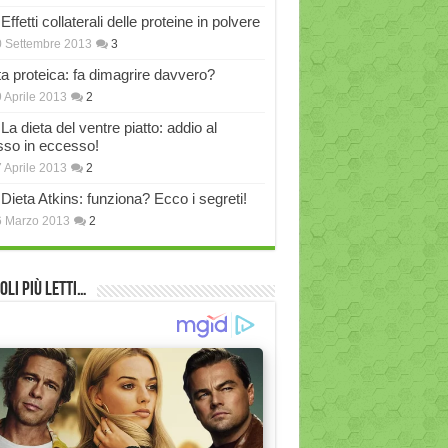
Effetti collaterali delle proteine in polvere
 Settembre 2013
3
ta proteica: fa dimagrire davvero?
 Aprile 2013
2
La dieta del ventre piatto: addio al
sso in eccesso!
 Aprile 2013
2
Dieta Atkins: funziona? Ecco i segreti!
6 Marzo 2013
2
oli più Letti…