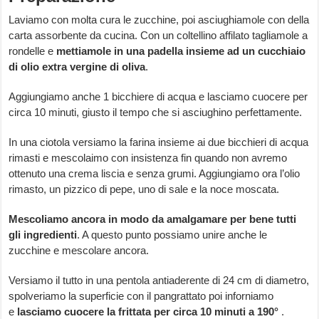
Laviamo con molta cura le zucchine, poi asciughiamole con della
carta assorbente da cucina. Con un coltellino affilato tagliamole a
rondelle e
mettiamole in una padella insieme ad un cucchiaio
di olio extra vergine di oliva
.
Aggiungiamo anche 1 bicchiere di acqua e lasciamo cuocere per
circa 10 minuti, giusto il tempo che si asciughino perfettamente.
In una ciotola versiamo la farina insieme ai due bicchieri di acqua
rimasti e mescolaimo con insistenza fin quando non avremo
ottenuto una crema liscia e senza grumi. Aggiungiamo ora l’olio
rimasto, un pizzico di pepe, uno di sale e la noce moscata.
Mescoliamo ancora in modo da amalgamare per bene tutti
gli ingredienti
. A questo punto possiamo unire anche le
zucchine e mescolare ancora.
Versiamo il tutto in una pentola antiaderente di 24 cm di diametro,
spolveriamo la superficie con il pangrattato poi inforniamo
e
lasciamo cuocere la frittata per circa 10 minuti a 190°
.