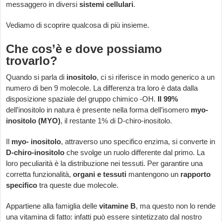
messaggero in diversi
sistemi cellulari
.
Vediamo di scoprire qualcosa di più insieme.
Che cos’è e dove possiamo
trovarlo?
Quando si parla di
inositolo
, ci si riferisce in modo generico a un
numero di ben 9 molecole. La differenza tra loro è data dalla
disposizione spaziale del gruppo chimico -OH.
Il 99%
dell’inositolo in natura è presente nella forma dell’isomero
myo-
inositolo (MYO)
, il restante 1% di D-chiro-inositolo.
Il
myo- inositolo
, attraverso uno specifico enzima, si converte in
D-chiro-inositolo
che svolge un ruolo differente dal primo. La
loro peculiarità è la distribuzione nei tessuti. Per garantire una
corretta funzionalità,
organi e tessuti
mantengono un
rapporto
specifico
tra queste due molecole.
Appartiene alla famiglia delle
vitamine B
, ma questo non lo rende
una vitamina di fatto: infatti può essere sintetizzato dal nostro