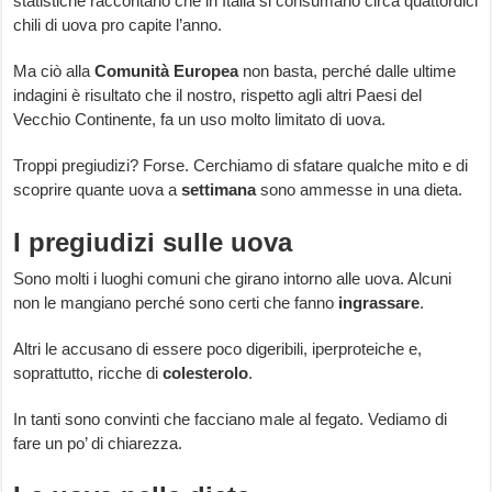
statistiche raccontano che in Italia si consumano circa quattordici
chili di uova pro capite l’anno.
Ma ciò alla
Comunità Europea
non basta, perché dalle ultime
indagini è risultato che il nostro, rispetto agli altri Paesi del
Vecchio Continente, fa un uso molto limitato di uova.
Troppi pregiudizi? Forse. Cerchiamo di sfatare qualche mito e di
scoprire quante uova a
settimana
sono ammesse in una dieta.
I pregiudizi sulle uova
Sono molti i luoghi comuni che girano intorno alle uova. Alcuni
non le mangiano perché sono certi che fanno
ingrassare
.
Altri le accusano di essere poco digeribili, iperproteiche e,
soprattutto, ricche di
colesterolo
.
In tanti sono convinti che facciano male al fegato. Vediamo di
fare un po’ di chiarezza.