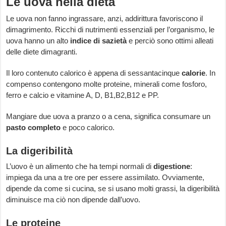
Le uova nella dieta
Le uova non fanno ingrassare, anzi, addirittura favoriscono il
dimagrimento. Ricchi di nutrimenti essenziali per l’organismo, le
uova hanno un alto
indice di sazietà
e perciò sono ottimi alleati
delle diete dimagranti.
Il loro contenuto calorico è appena di sessantacinque
calorie
. In
compenso contengono molte proteine, minerali come fosforo,
ferro e calcio e vitamine A, D, B1,B2,B12 e PP.
Mangiare due uova a pranzo o a cena, significa consumare un
pasto completo
e poco calorico.
La digeribilità
L’uovo è un alimento che ha tempi normali di
digestione
:
impiega da una a tre ore per essere assimilato. Ovviamente,
dipende da come si cucina, se si usano molti grassi, la digeribilità
diminuisce ma ciò non dipende dall’uovo.
Le proteine