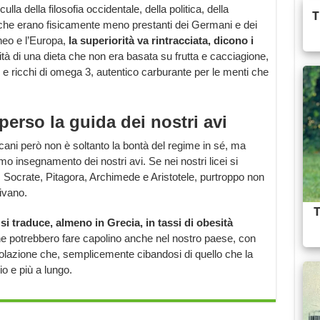
a della filosofia occidentale, della politica, della
 che erano fisicamente meno prestanti dei Germani e dei
neo e l’Europa,
la superiorità va rintracciata, dicono i
rità di una dieta che non era basata su frutta e cacciagione,
i e ricchi di omega 3, autentico carburante per le menti che
erso la guida dei nostri avi
icani però non è soltanto la bontà del regime in sé, ma
mo insegnamento dei nostri avi. Se nei nostri licei si
e, Socrate, Pitagora, Archimede e Aristotele, purtroppo non
ivano.
i traduce, almeno in Grecia, in tassi di obesità
 potrebbero fare capolino anche nel nostro paese, con
opolazione che, semplicemente cibandosi di quello che la
io e più a lungo.