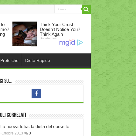
 Proteiche
Diete Rapide
ci su…
oli correlati
La nuova follia: la dieta del corsetto
 Ottobre 2013
3