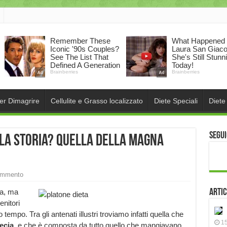
per Dimagrire
Cellulite e Grasso localizzato
Diete Speciali
Diete
Segui
lla storia? Quella della Magna
ommento
ea, ma
Artic
enitori
 tempo. Tra gli antenati illustri troviamo infatti quella che
15
ecia,
e che è composta da tutto quello che mangiavano