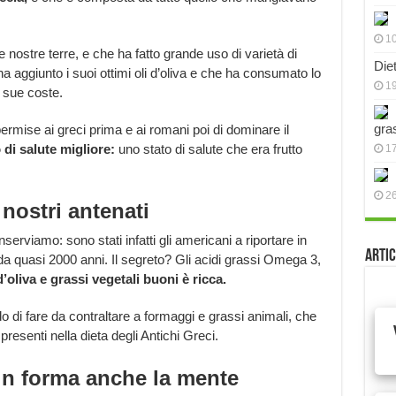
10
 nostre terre, e che ha fatto grande uso di varietà di
Die
ha aggiunto i suoi ottimi oli d’oliva e che ha consumato lo
19
 sue coste.
gra
rmise ai greci prima e ai romani poi di dominare il
 di salute migliore:
uno stato di salute che era frutto
17
2
 nostri antenati
erviamo: sono stati infatti gli americani a riportare in
Artic
da quasi 2000 anni. Il segreto? Gli acidi grassi Omega 3,
d’oliva e grassi vegetali buoni è ricca.
 di fare da contraltare a formaggi e grassi animali, che
esenti nella dieta degli Antichi Greci.
 in forma anche la mente