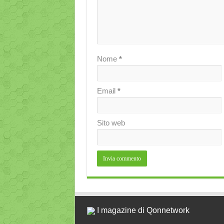
Nome
*
Email
*
Sito web
I magazine di Qonnetwork