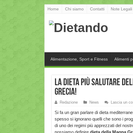
Home
Chi siamo
Contatti
Note Legali
Alimentazione, Sport e Fitness
Alimenti 
La dieta più salutare de
Grecia!
Redazione
News
Lascia un c
Si fa un gran parlare di dieta mediterran
spesso si ignorano quelli che sono i prog
di uno dei regimi più apprezzati del nostro
possiamo definire
dieta della Magna Gr