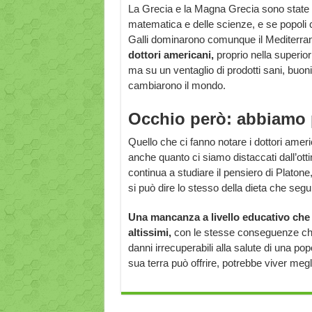
La Grecia e la Magna Grecia sono state cull
matematica e delle scienze, e se popoli
Galli dominarono comunque il Mediterra
dottori americani,
proprio nella superio
ma su un ventaglio di prodotti sani, buon
cambiarono il mondo.
Occhio però: abbiamo p
Quello che ci fanno notare i dottori amer
anche quanto ci siamo distaccati dall’otti
continua a studiare il pensiero di Platon
si può dire lo stesso della dieta che segu
Una mancanza a livello educativo che s
altissimi,
con le stesse conseguenze che
danni irrecuperabili alla salute di una p
sua terra può offrire, potrebbe viver megl