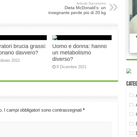
Articolo Successivo
Dieta McDonald’s: un
insegnante perde più di 20 kg
ratori brucia grassi:
Uomo e donna: hanno
ionano davvero?
un metabolismo
diverso?
bbraio 2022
8 Dicembre 2021
Cate
o.
I campi obbligatori sono contrassegnati
*