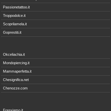
Passionetattoo.it
Troppodolce.it
Scoprilamela.it
Goprestiti.it
Okceliachia.it
Mondopiercing.it
Mammaperfetta.it
Chesignifica.net
Chenozze.com
Forexiamo.it