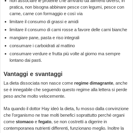
non associare le proteine che arrivano da alimenti diversi, in
pratica, non bisogna abbinare pesce con legumi, pesce con
carne, carne con formaggio e così via
limitare il consumo di grassi e amidi
limitare il consumo di carni rosse a favore delle carni bianche
mangiare pane, pasta e riso integrali
consumare i carboidrati al mattino
consumare verdure e frutta più volte al giorno ma sempre
lontano dai pasti.
Vantaggi e svantaggi
La dieta dissociata non nasce come
regime dimagrante
, anche
se è innegabile che seguendo questo regime alla lettera si perde
peso anche molto velocemente.
Ma quando il dottor Hay ideò la dieta, fu mosso dalla convinzione
che l’organismo ne trae molti benefici soprattutto perché organi
come
stomaco
e
fegato
, se non costretti a digerire in
contemporanea nutrienti differenti, funzionano meglio.
Inoltre la