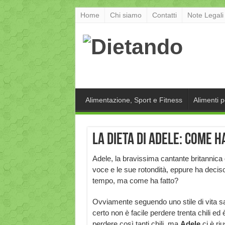
Home
Chi siamo
Contatti
Note Legali
Alimentazione, Sport e Fitness
Alimenti 
La dieta di Adele: come h
Adele, la bravissima cantante britannica 
voce e le sue rotondità, eppure ha deciso
tempo, ma come ha fatto?
Ovviamente seguendo uno stile di vita sa
certo non è facile perdere trenta chili ed
perdere così tanti chili, ma
Adele
ci è riu