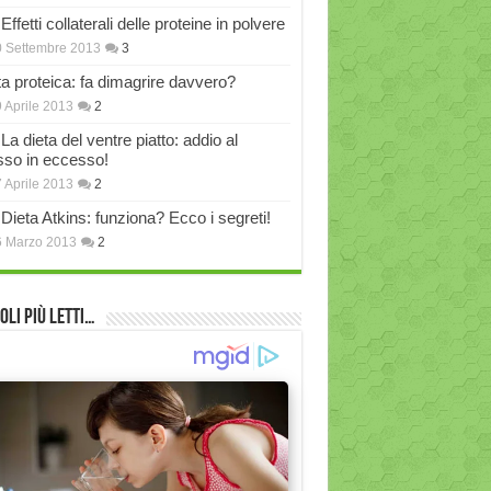
Effetti collaterali delle proteine in polvere
 Settembre 2013
3
ta proteica: fa dimagrire davvero?
 Aprile 2013
2
La dieta del ventre piatto: addio al
sso in eccesso!
 Aprile 2013
2
Dieta Atkins: funziona? Ecco i segreti!
6 Marzo 2013
2
oli più Letti…