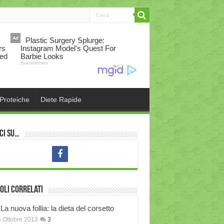
 Proteiche
Diete Rapide
ci su…
oli correlati
La nuova follia: la dieta del corsetto
 Ottobre 2013
3