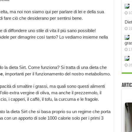
elta, ma noi non siamo qui per parlare di lei e della sua
10
 di fare ciò che desiderano per sentirsi bene.
Die
19
 di diffondere uno stile di vita il più sano possibile!
Adele per dimagrire così tanto? Lo vediamo insieme nella
gra
17
2
la dieta Sirt. Come funziona? Si tratta di una dieta che
ne
, importanti per il funzionamento del nostro metabolismo.
Artic
cità di smaltire i grassi, ma quali sono questi alimenti
olio extra vergine di oliva, ma anche il prezzemolo, il
io, i capperi, il caffè, il tofu, la curcuma e le fragole.
 la dieta Sirt che si basa proprio su un regime che porta
na con un apporto di sole 1000 calorie solo per i primi 3