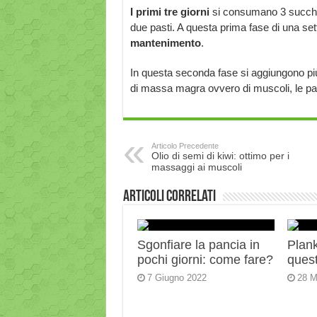
I primi tre giorni
si consumano 3 succhi e
due pasti. A questa prima fase di una set
mantenimento
.
In questa seconda fase si aggiungono più a
di massa magra ovvero di muscoli, le par
Articolo Precedente
Olio di semi di kiwi: ottimo per i
massaggi ai muscoli
Articoli correlati
Sgonfiare la pancia in
Plank:
pochi giorni: come fare?
quest
7 Giugno 2022
28 M