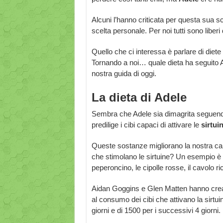
Alcuni l’hanno criticata per questa sua sc
scelta personale. Per noi tutti sono liberi
Quello che ci interessa è parlare di diete e
Tornando a noi… quale dieta ha seguito 
nostra guida di oggi.
La dieta di Adele
Sembra che Adele sia dimagrita seguendo 
predilige i cibi capaci di attivare le
sirtui
Queste sostanze migliorano la nostra capa
che stimolano le sirtuine? Un esempio è l’
peperoncino, le cipolle rosse, il cavolo ricc
Aidan Goggins e Glen Matten hanno creato
al consumo dei cibi che attivano la sirtui
giorni e di 1500 per i successivi 4 giorni.