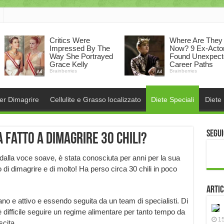
per Dimagrire
Cellulite e Grasso localizzato
Diete Speciali
Diete
Segui
a fatto a dimagrire 30 chili?
dalla voce soave, è stata conosciuta per anni per la sua
 di dimagrire e di molto! Ha perso circa 30 chili in poco
Artic
no e attivo e essendo seguita da un team di specialisti. Di
 è difficile seguire un regime alimentare per tanto tempo da
15
scita.