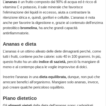
L’
ananas
è un frutto composto dal 90% di acqua ed è ricco di
vitamina C e potassio, il sale minerale che favorisce
l’eliminazione dei liquidi in eccesso, aiuta a contrastare la
ritenzione idrica e, quindi, gonfiori e cellulite. L’ananas è nota
anche per favorire la digestione e, grazie al contenuto dell’enzima
proteolitico
bromelina
, ha anche grandi capacità
antinfiammatorie.
Ananas e dieta
L’ananas è un ottimo alleato delle diete dimagranti perché, come
tutti i frutti, contiene poche calorie: solo 40 in 100 grammi. In più,
questo frutto ha un alto
indice di sazietà,
perciò fa mangiare di
meno e al contempo placa le voglie improvvise di dolci.
Inserire l’ananas in una
dieta equilibrata,
dunque, non può che
arrecare benefici all’organismo. Mangiare solo ananas, invece,
può creare qualche pericoloso squilibrio.
Piano dietetico
Gli
alimenti vietati
dalla dieta dell’ananas sono: carboidrati,