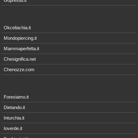
Goprestiti.it
Okceliachia.it
Mondopiercing.it
Mammaperfetta.it
Chesignifica.net
Chenozze.com
Forexiamo.it
Dietando.it
Inturchia.it
Ioverde.it