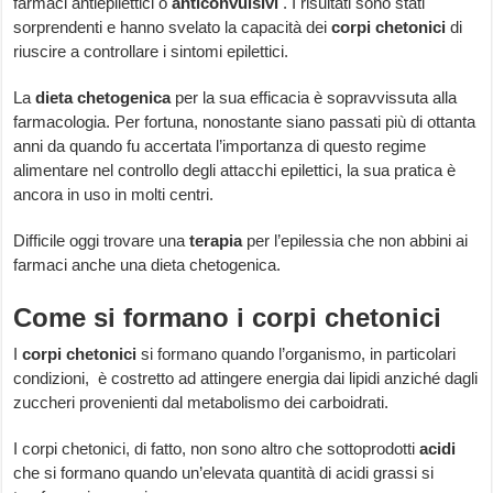
farmaci antiepilettici o
anticonvulsivi
. I risultati sono stati
sorprendenti e hanno svelato la capacità dei
corpi chetonici
di
riuscire a controllare i sintomi epilettici.
La
dieta chetogenica
per la sua efficacia è sopravvissuta alla
farmacologia. Per fortuna, nonostante siano passati più di ottanta
anni da quando fu accertata l’importanza di questo regime
alimentare nel controllo degli attacchi epilettici, la sua pratica è
ancora in uso in molti centri.
Difficile oggi trovare una
terapia
per l’epilessia che non abbini ai
farmaci anche una dieta chetogenica.
Come si formano i corpi chetonici
I
corpi chetonici
si formano quando l’organismo, in particolari
condizioni, è costretto ad attingere energia dai lipidi anziché dagli
zuccheri provenienti dal metabolismo dei carboidrati.
I corpi chetonici, di fatto, non sono altro che sottoprodotti
acidi
che si formano quando un’elevata quantità di acidi grassi si