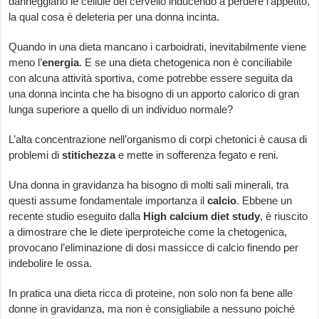
danneggiano le cellule del cervello inducendo a perdere l’appetito,
la qual cosa è deleteria per una donna incinta.
Quando in una dieta mancano i carboidrati, inevitabilmente viene
meno l’
energia
. E se una dieta chetogenica non è conciliabile
con alcuna attività sportiva, come potrebbe essere seguita da
una donna incinta che ha bisogno di un apporto calorico di gran
lunga superiore a quello di un individuo normale?
L’alta concentrazione nell’organismo di corpi chetonici è causa di
problemi di
stitichezza
e mette in sofferenza fegato e reni.
Una donna in gravidanza ha bisogno di molti sali minerali, tra
questi assume fondamentale importanza il
calcio
. Ebbene un
recente studio eseguito dalla
High calcium diet study
, è riuscito
a dimostrare che le diete iperproteiche come la chetogenica,
provocano l’eliminazione di dosi massicce di calcio finendo per
indebolire le ossa.
In pratica una dieta ricca di proteine, non solo non fa bene alle
donne in gravidanza, ma non è consigliabile a nessuno poiché