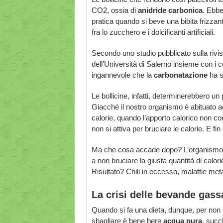
CO2, ossia di
anidride carbonica
. Ebbe
pratica quando si beve una bibita frizzante
fra lo zucchero e i dolcificanti artificiali.
Secondo uno studio pubblicato sulla rivis
dell’Università di Salerno insieme con i co
ingannevole che la
carbonatazione
ha s
Le bollicine, infatti, determinerebbero un
Giacché il nostro organismo è abituato a
calorie, quando l’apporto calorico non co
non si attiva per bruciare le calorie. E fin 
Ma che cosa accade dopo? L’organismo,
a non bruciare la giusta quantità di calo
Risultato? Chili in eccesso, malattie meta
La crisi delle bevande gass
Quando si fa una dieta, dunque, per non
sbagliare è bene bere
acqua pura
, succh