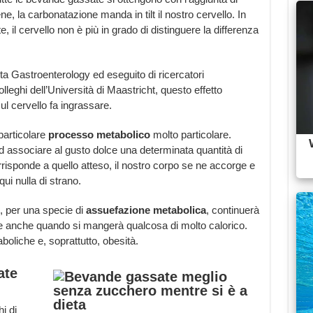
ne, la carbonatazione manda in tilt il nostro cervello. In
, il cervello non è più in grado di distinguere la differenza
ta Gastroenterology ed eseguito di ricercatori
lleghi dell’Università di Maastricht, questo effetto
ul cervello fa ingrassare.
 particolare
processo
metabolico
molto particolare.
d associare al gusto dolce una determinata quantità di
rrisponde a quello atteso, il nostro corpo se ne accorge e
qui nulla di strano.
 per una specie di
assuefazione metabolica
, continuerà
rie anche quando si mangerà qualcosa di molto calorico.
boliche e, soprattutto, obesità.
ate
i di