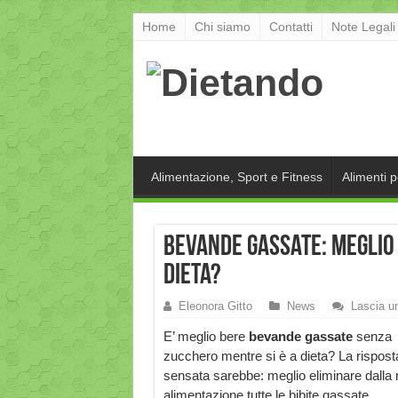
Home
Chi siamo
Contatti
Note Legali
Alimentazione, Sport e Fitness
Alimenti 
Bevande gassate: meglio
dieta?
Eleonora Gitto
News
Lascia 
E’ meglio bere
bevande gassate
senza
zucchero mentre si è a dieta? La rispost
sensata sarebbe: meglio eliminare dalla 
alimentazione tutte le bibite gassate.