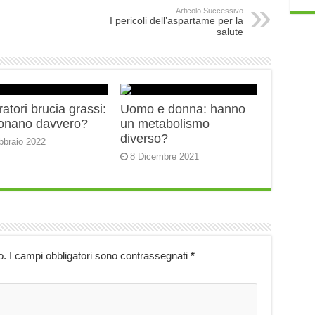
Articolo Successivo
I pericoli dell’aspartame per la
salute
ratori brucia grassi:
Uomo e donna: hanno
ionano davvero?
un metabolismo
diverso?
bbraio 2022
8 Dicembre 2021
o.
I campi obbligatori sono contrassegnati
*