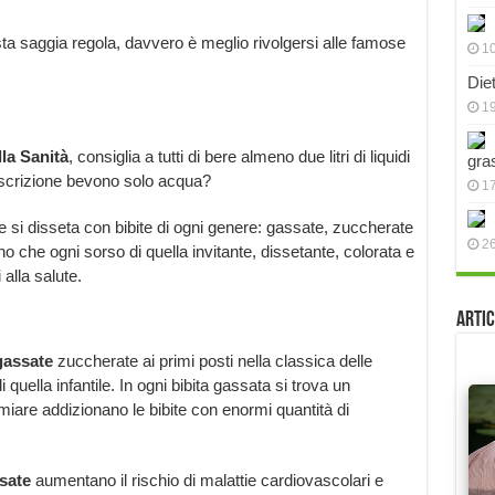
ta saggia regola, davvero è meglio rivolgersi alle famose
10
Die
19
la Sanità
, consiglia a tutti di bere almeno due litri di liquidi
gra
rescrizione bevono solo acqua?
17
si disseta con bibite di ogni genere: gassate, zuccherate
2
no che ogni sorso di quella invitante, dissetante, colorata e
alla salute.
Artic
assate
zuccherate ai primi posti nella classica delle
i quella infantile. In ogni bibita gassata si trova un
iare addizionano le bibite con enormi quantità di
.
sate
aumentano il rischio di malattie cardiovascolari e