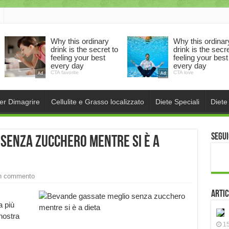
per Dimagrire
Cellulite e Grasso localizzato
Diete Speciali
Diete
Segui
 senza zucchero mentre si è a
un commento
Artic
a più
nostra
15