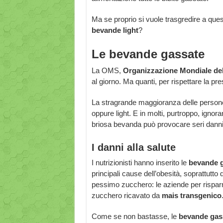
Ma se proprio si vuole trasgredire a ques
bevande light
?
Le bevande gassate
La OMS,
Organizzazione Mondiale del
al giorno. Ma quanti, per rispettare la p
La stragrande maggioranza delle persone 
oppure light. E in molti, purtroppo, ignora
briosa bevanda può provocare seri danni 
I danni alla salute
I nutrizionisti hanno inserito le
bevande g
principali cause dell’obesità, soprattutto d
pessimo zucchero: le aziende per risparm
zucchero ricavato da
mais transgenico
Come se non bastasse, le
bevande gas