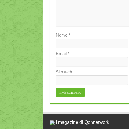
Nome
*
Email
*
Sito web
I magazine di Qonnetwork