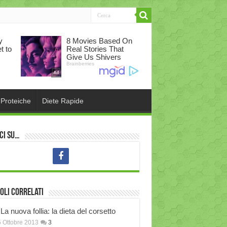
 Proteiche
Diete Rapide
ci su…
oli correlati
La nuova follia: la dieta del corsetto
 Ottobre 2013
3