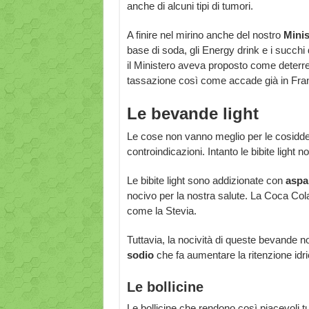
anche di alcuni tipi di tumori.
A finire nel mirino anche del nostro
Minis
base di soda, gli Energy drink e i succhi 
il Ministero aveva proposto come deterren
tassazione così come accade già in Franc
Le bevande light
Le cose non vanno meglio per le cosidd
controindicazioni. Intanto le bibite ligh
Le bibite light sono addizionate con
aspa
nocivo per la nostra salute. La Coca Cola n
come la Stevia.
Tuttavia, la nocività di queste bevande n
sodio
che fa aumentare la ritenzione idric
Le bollicine
Le bollicine che rendono così piacevoli t