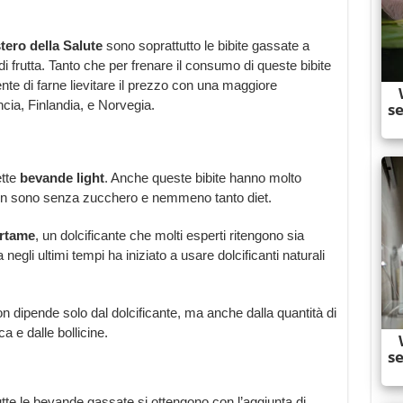
tero della Salute
sono soprattutto le bibite gassate a
di frutta. Tanto che per frenare il consumo di queste bibite
te di farne lievitare il prezzo con una maggiore
ia, Finlandia, e Norvegia.
ette
bevande light
. Anche queste bibite hanno molto
t non sono senza zucchero e nemmeno tanto diet.
rtame
, un dolcificante che molti esperti ritengono sia
egli ultimi tempi ha iniziato a usare dolcificanti naturali
on dipende solo dal dolcificante, ma anche dalla quantità di
a e dalle bollicine.
utte le bevande gassate si ottengono con l’aggiunta di