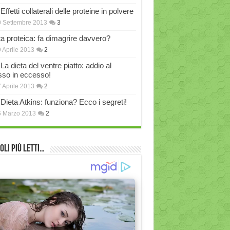
Effetti collaterali delle proteine in polvere
 Settembre 2013
3
ta proteica: fa dimagrire davvero?
 Aprile 2013
2
La dieta del ventre piatto: addio al
sso in eccesso!
 Aprile 2013
2
Dieta Atkins: funziona? Ecco i segreti!
6 Marzo 2013
2
oli più Letti…