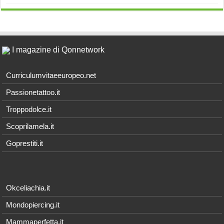
I magazine di Qonnetwork
Curriculumvitaeeuropeo.net
Passionetattoo.it
Troppodolce.it
Scoprilamela.it
Goprestiti.it
Okceliachia.it
Mondopiercing.it
Mammaperfetta.it