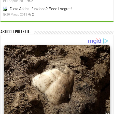
17 Aprile 2013
2
Dieta Atkins: funziona? Ecco i segreti!
26 Marzo 2013
2
Articoli più Letti…