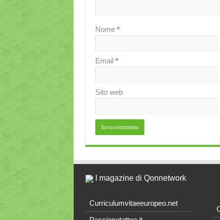
Nome
*
Email
*
Sito web
I magazine di Qonnetwork
Curriculumvitaeeuropeo.net
O
Passionetattoo.it