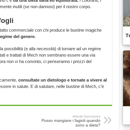
tano c’è
da una dieta sana ed equilibrata.
I coloranti, i
nte inutili (se non dannosi) per il nostro corpo.
fogli
ntatto commerciale con chi produce le bustine magiche
regime del genere.
a possibilità (e alla necessità) di tornare ad un regime
ratati e trattati di Mech non sembrano essere una via
ra non vi ha convinto, ci penseranno i prezzi del
icamente,
consultate un dietologo e tornate a vivere al
sere in salute. E di salutare, nelle bustine di Mech, c’è
Articolo Successivo
Posso mangiare i fagioli quando
sono a dieta?