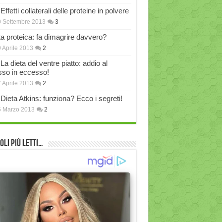
Effetti collaterali delle proteine in polvere
 Settembre 2013
3
ta proteica: fa dimagrire davvero?
 Aprile 2013
2
La dieta del ventre piatto: addio al
sso in eccesso!
 Aprile 2013
2
Dieta Atkins: funziona? Ecco i segreti!
6 Marzo 2013
2
oli più Letti…