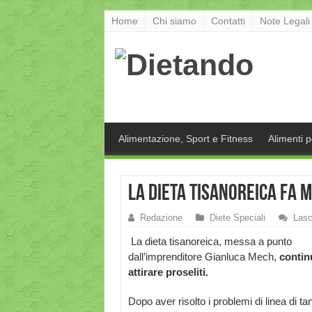
Home
Chi siamo
Contatti
Note Legali
Alimentazione, Sport e Fitness
Alimenti 
La dieta tisanoreica fa 
Redazione
Diete Speciali
Lasc
La dieta tisanoreica, messa a punto
dall’imprenditore Gianluca Mech,
contin
attirare proseliti.
Dopo aver risolto i problemi di linea di tan