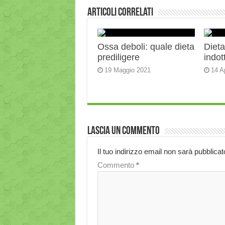
Articoli correlati
Ossa deboli: quale dieta
Diet
prediligere
indot
19 Maggio 2021
14 A
Lascia un commento
Il tuo indirizzo email non sarà pubblicat
Commento
*