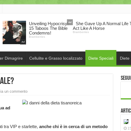
per Dimagrire
Cellulite e Grasso localizzato
Diete Speciali
Diete
Segui
male?
ia un commento
ua ad
Artic
ti tra VIP e starlette,
anche chi è in cerca di un metodo
15