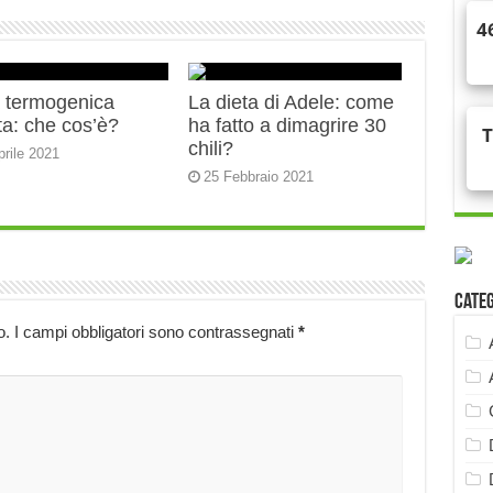
a termogenica
La dieta di Adele: come
ta: che cos’è?
ha fatto a dimagrire 30
chili?
prile 2021
25 Febbraio 2021
Cate
o.
I campi obbligatori sono contrassegnati
*