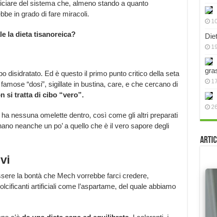
iciare del sistema che, almeno stando a quanto
bbe in grado di fare miracoli.
10
e la dieta tisanoreica?
Die
19
gra
 disidratato. Ed è questo il primo punto critico della seta
17
famose “dosi”, sigillate in bustina, care, e che cercano di
n si tratta di cibo “vero”.
2
ha nessuna omelette dentro, così come gli altri preparati
inano neanche un po’ a quello che è il vero sapore degli
Artic
vi
essere la bontà che Mech vorrebbe farci credere,
lcificanti artificiali come l’aspartame, del quale abbiamo