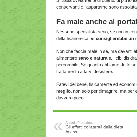
Si tratta ovviamente di quanto di più lon
conservanti e l’aspartame sono assolutame
Fa male anche al porta
Nessuno specialista serio, se non in co
della tisanoreica,
vi consiglierebbe un 
Non che faccia male in sé, ma davanti all
alimentare
sano e naturale,
i cibi disid
percorribile. Se quanto abbiamo detto sop
trattamento a farvi desistere.
Fatevi del bene, fisicamente ed econom
meglio,
non solo per dimagrire, ma per es
davvero poco.
Articolo Precedente
Gli effetti collaterali della dieta
Atkins