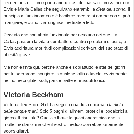
l’eccentricità. Il libro riporta anche casi del passato prossimo, con
Elvis e Maria Callas che seguivano entrambi la
dieta del sonno.
Il
principio di funzionamento è basilare: mentre si dorme non si può
mangiare, e quindi via lunghissime tirate a letto.
Peccato che non abbia funzionato per nessuno dei due. La
Callas passerà la vita a combattere contro i problemi di peso, e
Elvis addirittura morirà di complicazioni derivanti dal suo stato di
obesità grave.
Ma non è finita qui, perché anche e soprattutto le star dei giorni
nostri sembrano indugiare in qualche follia a tavola, ovviamente
nel nome di glutei sodi, pance piatte e muscoli tonici.
Victoria Beckham
Victoria, l’ex Spice Girl, ha seguito una dieta chiamata
la dieta
delle cinque mani.
Solo 5 pugni di alimenti proteici e ipocalorici al
giorno. Il risultato? Quella silhouette quasi anoressica che in
molte invidiano, ma che il vostro medico dovrebbe fortemente
sconsigliarvi.