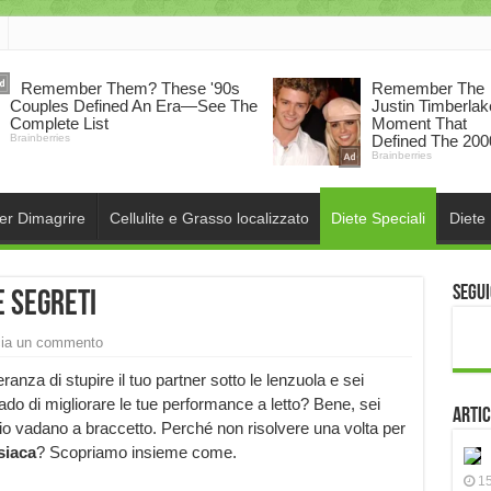
per Dimagrire
Cellulite e Grasso localizzato
Diete Speciali
Diete
Segui
e segreti
ia un commento
eranza di stupire il tuo partner sotto le lenzuola e sei
ado di migliorare le tue performance a letto? Bene, sei
Artic
io vadano a braccetto. Perché non risolvere una volta per
siaca
? Scopriamo insieme come.
15