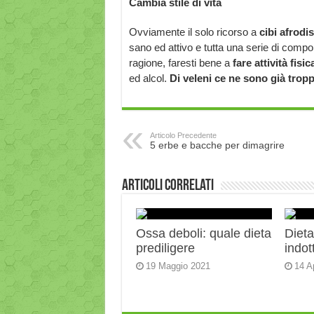
Cambia stile di vita
Ovviamente il solo ricorso a
cibi afrodi
sano ed attivo e tutta una serie di comporta
ragione, faresti bene a
fare attività fis
ed alcol.
Di veleni ce ne sono già tropp
Articolo Precedente
5 erbe e bacche per dimagrire
Articoli correlati
Ossa deboli: quale dieta
Diet
prediligere
indot
19 Maggio 2021
14 A