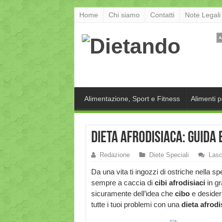
Home
Chi siamo
Contatti
Note Legali
Alimentazione, Sport e Fitness
Alimenti 
Dieta Afrodisiaca: guida 
Redazione
Diete Speciali
Lasc
Da una vita ti ingozzi di ostriche nella sp
sempre a caccia di
cibi afrodisiaci
in gr
sicuramente dell’idea che
cibo
e desider
tutte i tuoi problemi con una
dieta afrodi