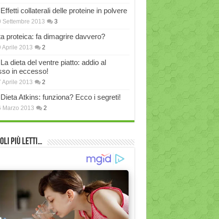
Effetti collaterali delle proteine in polvere
 Settembre 2013
3
ta proteica: fa dimagrire davvero?
 Aprile 2013
2
La dieta del ventre piatto: addio al
sso in eccesso!
 Aprile 2013
2
Dieta Atkins: funziona? Ecco i segreti!
6 Marzo 2013
2
oli più Letti…