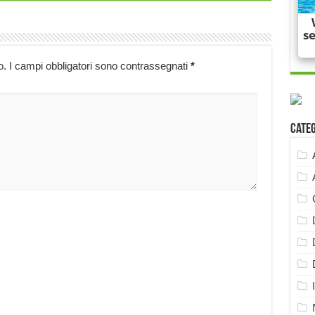
o.
I campi obbligatori sono contrassegnati
*
Cate