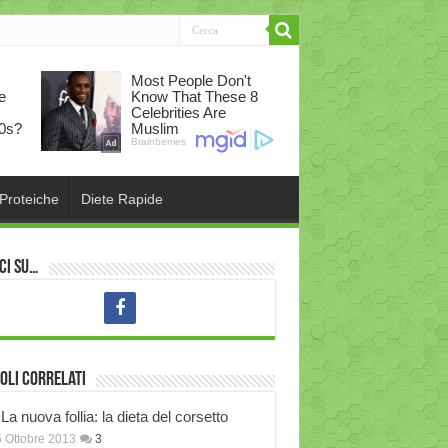
 Proteiche
Diete Rapide
ci su…
oli correlati
La nuova follia: la dieta del corsetto
 Ottobre 2013
3