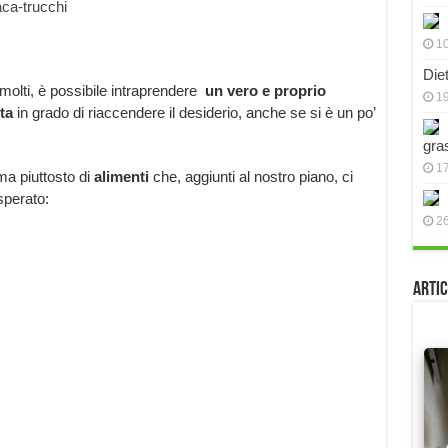
10
Die
olti, è possibile intraprendere
un vero e proprio
19
ta
in grado di riaccendere il desiderio, anche se si è un po’
gra
17
 ma piuttosto di
alimenti
che, aggiunti al nostro piano, ci
sperato:
2
Artic