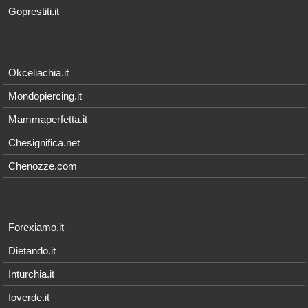
Goprestiti.it
Okceliachia.it
Mondopiercing.it
Mammaperfetta.it
Chesignifica.net
Chenozze.com
Forexiamo.it
Dietando.it
Inturchia.it
Ioverde.it