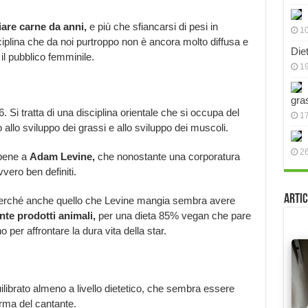
are carne da anni,
e più che sfiancarsi di pesi in
10
ciplina che da noi purtroppo non è ancora molto diffusa e
Die
l pubblico femminile.
19
gra
Si tratta di una disciplina orientale che si occupa del
17
allo sviluppo dei grassi e allo sviluppo dei muscoli.
2
 bene a
Adam Levine,
che nonostante una corporatura
vvero ben definiti.
Artic
 perché anche quello che Levine mangia sembra avere
nte prodotti animali,
per una dieta 85% vegan che pare
o per affrontare la dura vita della star.
librato almeno a livello dietetico, che sembra essere
orma del cantante.