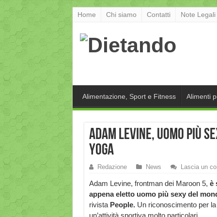
Home
Chi siamo
Contatti
Note Legali
Alimentazione, Sport e Fitness
Alimenti 
Adam Levine, uomo più se
yoga
Redazione
News
Lascia un c
Adam Levine, frontman dei Maroon 5,
è 
appena eletto uomo più sexy del mo
rivista
People.
Un riconoscimento per la 
un’attività sportiva molto particolari.