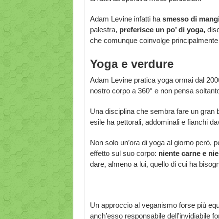
Adam Levine infatti ha
smesso di mangi
palestra,
preferisce un po’ di yoga,
dis
che comunque coinvolge principalmente i
Yoga e verdure
Adam Levine pratica yoga ormai dal 2006. 
nostro corpo a 360° e non pensa soltanto 
Una disciplina che sembra fare un gran
esile ha pettorali, addominali e fianchi da
Non solo un’ora di yoga al giorno però,
effetto sul suo corpo:
niente carne e nie
dare, almeno a lui, quello di cui ha bisogn
Un approccio al veganismo forse più equi
anch’esso responsabile dell’invidiabile f