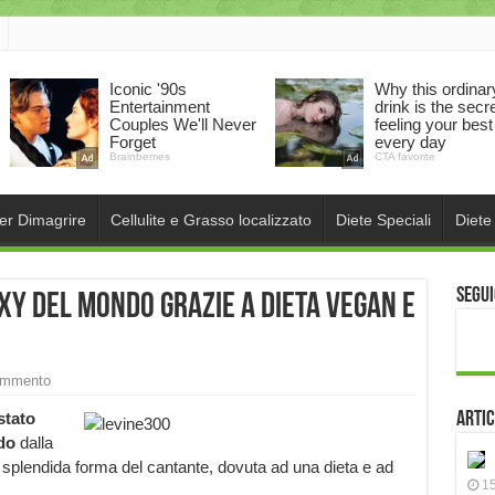
per Dimagrire
Cellulite e Grasso localizzato
Diete Speciali
Diete
Segui
xy del mondo grazie a dieta vegan e
ommento
stato
Artic
ndo
dalla
splendida forma del cantante, dovuta ad una dieta e ad
15