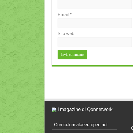
Email
*
Sito web
I magazine di Qonnetwork
Curriculumvitaeeuropeo.net
O