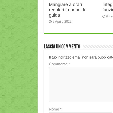
Mangiare a orari
Integ
regolari fa bene: la
funz
guida
9 Fe
8 Aprile 2022
Lascia un commento
Il tuo indirizzo email non sarà pubblicat
Commento
*
Nome
*