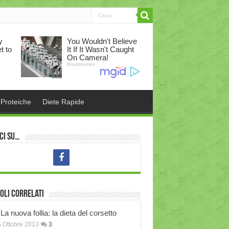
 Proteiche
Diete Rapide
ci su…
oli correlati
La nuova follia: la dieta del corsetto
 Ottobre 2013
3