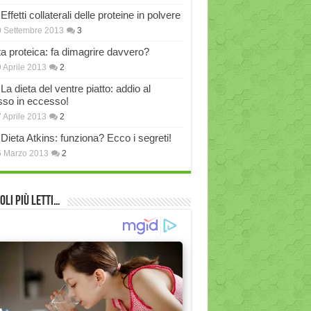
Effetti collaterali delle proteine in polvere
 Settembre 2013
3
ta proteica: fa dimagrire davvero?
 Aprile 2013
2
La dieta del ventre piatto: addio al
sso in eccesso!
 Aprile 2013
2
Dieta Atkins: funziona? Ecco i segreti!
6 Marzo 2013
2
oli più Letti…