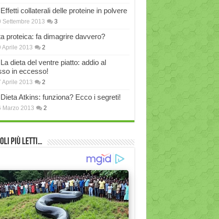
Effetti collaterali delle proteine in polvere
 Settembre 2013
3
ta proteica: fa dimagrire davvero?
 Aprile 2013
2
La dieta del ventre piatto: addio al
sso in eccesso!
 Aprile 2013
2
Dieta Atkins: funziona? Ecco i segreti!
6 Marzo 2013
2
oli più Letti…