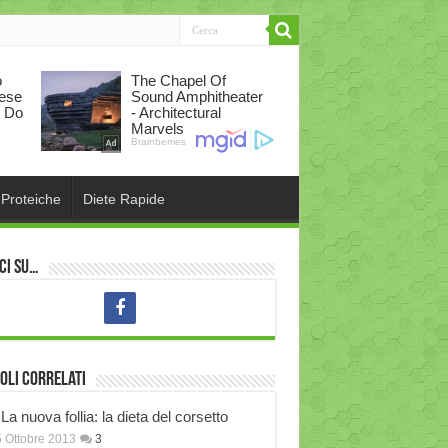
 Proteiche
Diete Rapide
ci su…
oli correlati
La nuova follia: la dieta del corsetto
 Ottobre 2013
3