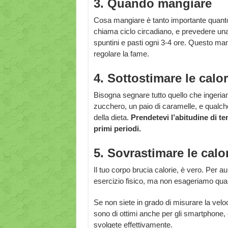
3. Quando mangiare
Cosa mangiare è tanto importante quan
chiama ciclo circadiano, e prevedere una
spuntini e pasti ogni 3-4 ore. Questo mante
regolare la fame.
4. Sottostimare le cal
Bisogna segnare tutto quello che ingeri
zucchero, un paio di caramelle, e qualche
della dieta.
Prendetevi l’abitudine di t
primi periodi.
5. Sovrastimare le calo
Il tuo corpo brucia calorie, è vero. Per a
esercizio fisico, ma non esageriamo quan
Se non siete in grado di misurare la veloc
sono di ottimi anche per gli smartphone, e
svolgete effettivamente.