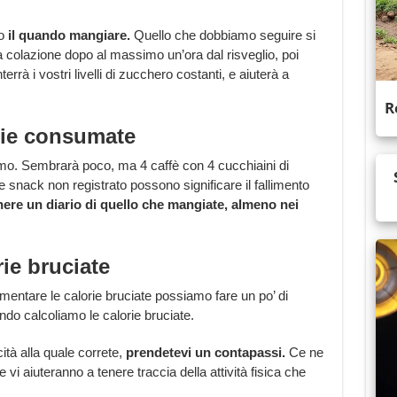
to
il quando mangiare.
Quello che dobbiamo seguire si
 colazione dopo al massimo un’ora dal risveglio, poi
rrà i vostri livelli di zucchero costanti, e aiuterà a
orie consumate
amo. Sembrarà poco, ma 4 caffè con 4 cucchiaini di
 snack non registrato possono significare il fallimento
enere un diario di quello che mangiate, almeno nei
rie bruciate
umentare le calorie bruciate possiamo fare un po’ di
do calcoliamo le calorie bruciate.
ità alla quale correte,
prendetevi un contapassi.
Ce ne
 vi aiuteranno a tenere traccia della attività fisica che