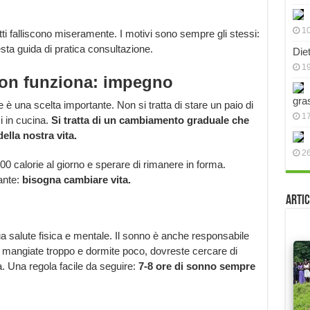
10
atti falliscono miseramente. I motivi sono sempre gli stessi:
esta guida di pratica consultazione.
Die
19
 non funziona: impegno
gra
e è una scelta importante. Non si tratta di stare un paio di
17
i in cucina.
Si tratta di un cambiamento graduale che
lla nostra vita.
2
0 calorie al giorno e sperare di rimanere in forma.
ante:
bisogna cambiare vita.
Artic
tua salute fisica e mentale. Il sonno è anche responsabile
Se mangiate troppo e dormite poco, dovreste cercare di
ta. Una regola facile da seguire:
7-8 ore di sonno sempre