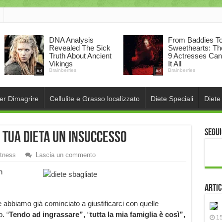
per Dimagrire
Cellulite e Grasso localizzato
Diete Speciali
Diete
Segui
 tua dieta un insuccesso
itness
Lascia un commento
n
Artic
abbiamo già cominciato a giustificarci con quelle
. “
Tendo ad ingrassare”,
“
tutta la mia famiglia è così”,
15