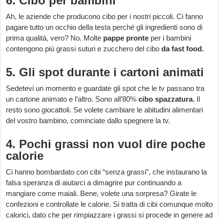
6. Cibo per bambini
Ah, le aziende che producono cibo per i nostri piccoli. Ci fanno
pagare tutto un occhio della testa perché gli ingredienti sono di
prima qualità, vero? No. Molte
pappe pronte
per i bambini
contengono più grassi suturi e zucchero del cibo
da fast food.
5. Gli spot durante i cartoni animati
Sedetevi un momento e guardate gli spot che le tv passano tra
un cartone animato e l’altro. Sono all’80%
cibo spazzatura.
Il
resto sono giocattoli. Se volete cambiare le abitudini alimentari
del vostro bambino, cominciate dallo spegnere la tv.
4. Pochi grassi non vuol dire poche
calorie
Ci hanno bombardato con cibi “senza grassi”, che instaurano la
falsa speranza di aiutarci a dimagrire pur continuando a
mangiare come maiali. Bene, volete una sorpresa? Girate le
confezioni e controllate le calorie. Si tratta di cibi comunque molto
calorici, dato che per rimpiazzare i grassi si procede in genere ad