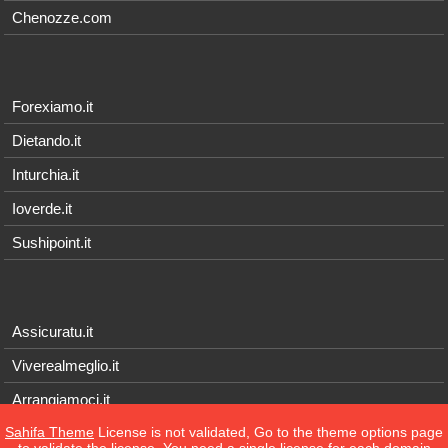
Chenozze.com
Forexiamo.it
Dietando.it
Inturchia.it
Ioverde.it
Sushipoint.it
Assicuratu.it
Viverealmeglio.it
Arrangiamoci.it
Sahifa Theme
License is not validated, Go to the theme options page
Tecnichef.it