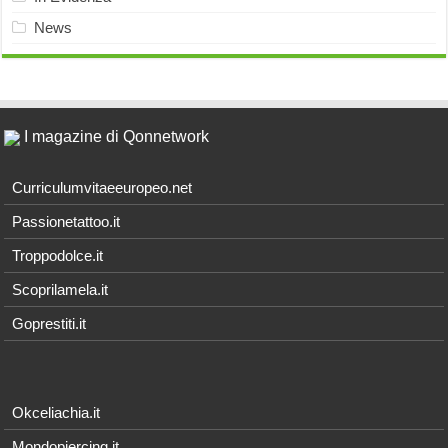
News
I magazine di Qonnetwork
Curriculumvitaeeuropeo.net
Passionetattoo.it
Troppodolce.it
Scoprilamela.it
Goprestiti.it
Okceliachia.it
Mondopiercing.it