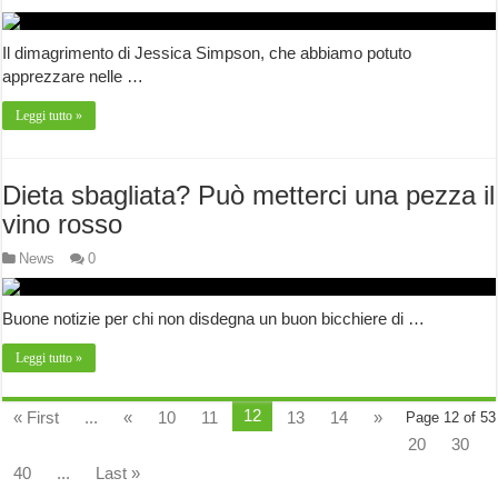
Il dimagrimento di Jessica Simpson, che abbiamo potuto
apprezzare nelle …
Leggi tutto »
Dieta sbagliata? Può metterci una pezza il
vino rosso
News
0
Buone notizie per chi non disdegna un buon bicchiere di …
Leggi tutto »
12
« First
...
«
10
11
13
14
»
Page 12 of 53
20
30
40
...
Last »