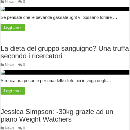
News
0
Se pensate che le bevande gassate light vi possano fornire …
Leggi tutto »
La dieta del gruppo sanguigno? Una truffa
secondo i ricercatori
News
0
Stroncatura pesante per una delle diete più in voga degli …
Leggi tutto »
Jessica Simpson: -30kg grazie ad un
piano Weight Watchers
News
0