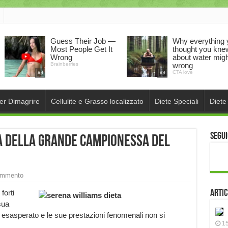
per Dimagrire
Cellulite e Grasso localizzato
Diete Speciali
Diete
Segui
ta della grande campionessa del
ommento
forti
Artic
sua
o esasperato e le sue prestazioni fenomenali non si
15