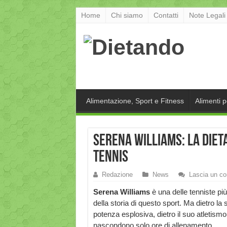
Home
Chi siamo
Contatti
Note Legali
Alimentazione, Sport e Fitness
Alimenti 
Serena Williams: la die
tennis
Redazione
News
Lascia un c
Serena Williams
è una delle tenniste più 
della storia di questo sport. Ma dietro la 
potenza esplosiva, dietro il suo atletism
nascondono solo ore di allenamento.