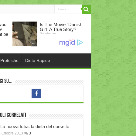
 Proteiche
Diete Rapide
ci su…
oli correlati
La nuova follia: la dieta del corsetto
 Ottobre 2013
3