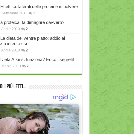
Effetti collaterali delle proteine in polvere
 Settembre 2013
3
ta proteica: fa dimagrire davvero?
 Aprile 2013
2
La dieta del ventre piatto: addio al
sso in eccesso!
 Aprile 2013
2
Dieta Atkins: funziona? Ecco i segreti!
6 Marzo 2013
2
oli più Letti…