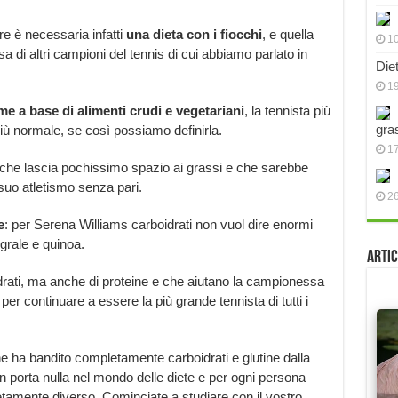
e è necessaria infatti
una dieta con i fiocchi
, e quella
10
 di altri campioni del tennis di cui abbiamo parlato in
Die
19
e a base di alimenti crudi e vegetariani
, la tennista più
gra
iù normale, se così possiamo definirla.
17
e che lascia pochissimo spazio ai grassi e che sarebbe
suo atletismo senza pari.
2
e
: per Serena Williams carboidrati non vuol dire enormi
egrale e quinoa.
Artic
idrati, ma anche di proteine e che aiutano la campionessa
per continuare a essere la più grande tennista di tutti i
he ha bandito completamente carboidrati e glutine dalla
porta nulla nel mondo delle diete e per ogni persona
etamente diverso. Cominciate a studiare con il vostro