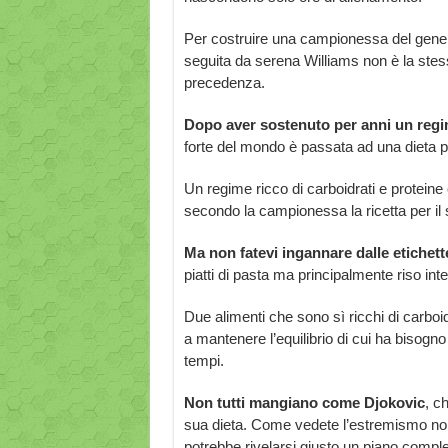
Per costruire una campionessa del gener
seguita da serena Williams non è la stessa
precedenza.
Dopo aver sostenuto per anni un regim
forte del mondo è passata ad una dieta p
Un regime ricco di carboidrati e protein
secondo la campionessa la ricetta per il 
Ma non fatevi ingannare dalle etichett
piatti di pasta ma principalmente riso int
Due alimenti che sono sì ricchi di carbo
a mantenere l’equilibrio di cui ha bisogno 
tempi.
Non tutti mangiano come Djokovic
, c
sua dieta. Come vedete l’estremismo non 
potrebbe rivelarsi giusto un piano compl