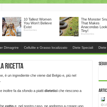
per Dimagrire
Cellulite e Grasso localizzato
Diete Speciali
Diete
Segui
la ricetta
e, è un ingrediente che viene dal Belgio e, più nel
.
Artic
 inoltre fa da sfondo a piatti
dietetici
che riescono a
15
he
cotto
e, nel nostro caso, ne andremo a creare uno