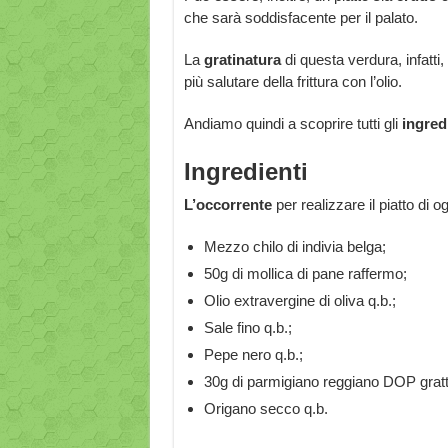
che sarà soddisfacente per il palato.
La
gratinatura
di questa verdura, infatti
più salutare della frittura con l’olio.
Andiamo quindi a scoprire tutti gli
ingred
Ingredienti
L’occorrente
per realizzare il piatto di o
Mezzo chilo di indivia belga;
50g di mollica di pane raffermo;
Olio extravergine di oliva q.b.;
Sale fino q.b.;
Pepe nero q.b.;
30g di parmigiano reggiano DOP gratt
Origano secco q.b.