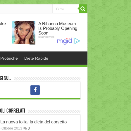
 Proteiche
Diete Rapide
ci su…
oli correlati
La nuova follia: la dieta del corsetto
 Ottobre 2013
3