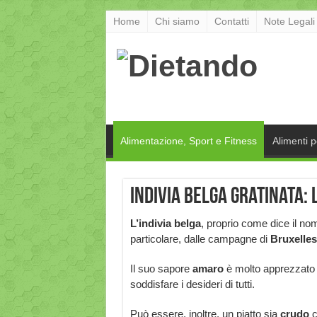
Home
Chi siamo
Contatti
Note Legali
Alimentazione, Sport e Fitness
Alimenti 
Indivia belga gratinata: 
L’indivia
belga
, proprio come dice il nom
particolare, dalle campagne di
Bruxelles
Il suo sapore
amaro
è molto apprezzato e
soddisfare i desideri di tutti.
Può essere, inoltre, un piatto sia
crudo
c