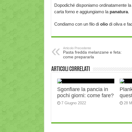
Dopodiché disponiamo ordinatamente la v
carta forno e aggiungiamo la
panatura
.
Condiamo con un filo di
olio
di oliva e f
Articolo Precedente
Pasta fredda melanzane e feta:
come prepararla
Articoli correlati
Sgonfiare la pancia in
Plank:
pochi giorni: come fare?
quest
7 Giugno 2022
28 M