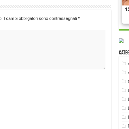
o.
I campi obbligatori sono contrassegnati
*
Cate