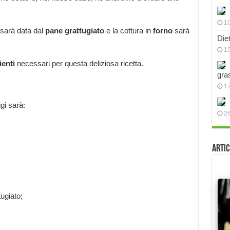
10
, sarà data dal
pane
grattugiato
e la cottura in
forno
sarà
Die
19
ienti
necessari per questa deliziosa ricetta.
gra
17
ggi sarà:
2
Artic
ugiato;