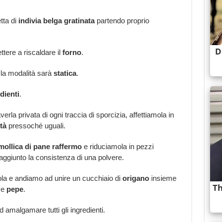
tta di
indivia
belga
gratinata
partendo proprio
ttere a riscaldare il
forno
.
la modalità sarà
statica
.
dienti
.
rla privata di ogni traccia di sporcizia, affettiamola in
tà
pressoché uguali.
mollica
di
pane
raffermo
e riduciamola in pezzi
aggiunto la consistenza di una polvere.
tola e andiamo ad unire un cucchiaio di
origano
insieme
e
pepe
.
 amalgamare tutti gli ingredienti.