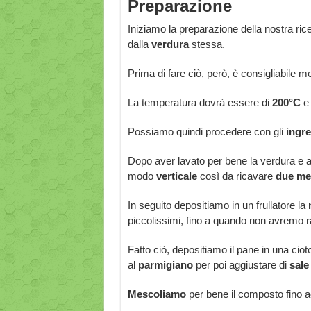
Preparazione
Iniziamo la preparazione della nostra rice
dalla
verdura
stessa.
Prima di fare ciò, però, è consigliabile me
La temperatura dovrà essere di
200°C
e 
Possiamo quindi procedere con gli
ingre
Dopo aver lavato per bene la verdura e ave
modo
verticale
così da ricavare
due
me
In seguito depositiamo in un frullatore la
piccolissimi, fino a quando non avremo r
Fatto ciò, depositiamo il pane in una cio
al
parmigiano
per poi aggiustare di
sale
Mescoliamo
per bene il composto fino ad