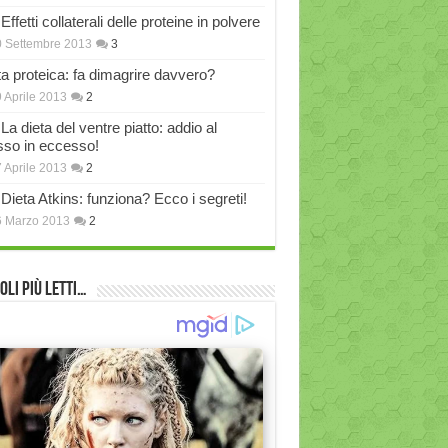
Effetti collaterali delle proteine in polvere
 Settembre 2013
3
ta proteica: fa dimagrire davvero?
 Aprile 2013
2
La dieta del ventre piatto: addio al
sso in eccesso!
 Aprile 2013
2
Dieta Atkins: funziona? Ecco i segreti!
6 Marzo 2013
2
oli più Letti…