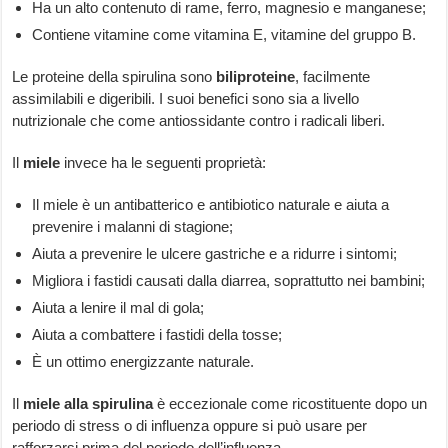
Ha un alto contenuto di rame, ferro, magnesio e manganese;
Contiene vitamine come vitamina E, vitamine del gruppo B.
Le proteine della spirulina sono
biliproteine
, facilmente
assimilabili e digeribili. I suoi benefici sono sia a livello
nutrizionale che come antiossidante contro i radicali liberi.
Il
miele
invece ha le seguenti proprietà:
Il miele è un antibatterico e antibiotico naturale e aiuta a
prevenire i malanni di stagione;
Aiuta a prevenire le ulcere gastriche e a ridurre i sintomi;
Migliora i fastidi causati dalla diarrea, soprattutto nei bambini;
Aiuta a lenire il mal di gola;
Aiuta a combattere i fastidi della tosse;
È un ottimo energizzante naturale.
Il
miele alla spirulina
è eccezionale come ricostituente dopo un
periodo di stress o di influenza oppure si può usare per
rafforzarsi prima del periodo dell’influenza.