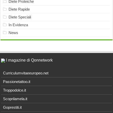
Diete Proteiche
Diete Rapide
Diete Speciali
In Evidenza
News
I magazine di Qonnetwork
Curriculumvitaeeuropeo.net
Passionetattoo.it
Troppodolce.it
Scoprilamela.it
Goprestiti.it