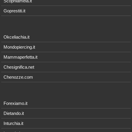
Scoprilamela.it
Goprestiti.it
Okceliachia.it
Mondopiercing.it
Mammaperfetta.it
Chesignifica.net
Chenozze.com
Forexiamo.it
Dietando.it
Inturchia.it