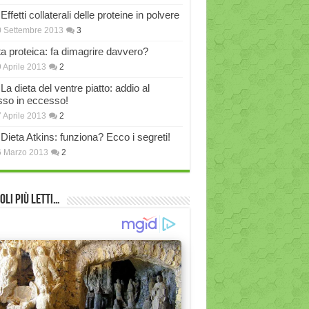
Effetti collaterali delle proteine in polvere
 Settembre 2013
3
ta proteica: fa dimagrire davvero?
 Aprile 2013
2
La dieta del ventre piatto: addio al
sso in eccesso!
 Aprile 2013
2
Dieta Atkins: funziona? Ecco i segreti!
6 Marzo 2013
2
oli più Letti…