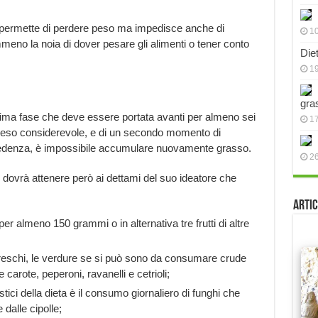
permette di perdere peso ma impedisce anche di
10
o la noia di dover pesare gli alimenti o tener conto
Die
19
gra
rima fase che deve essere portata avanti per almeno sei
17
 peso considerevole, e di un secondo momento di
edenza, è impossibile accumulare nuovamente grasso.
2
 dovrà attenere però ai dettami del suo ideatore che
Artic
per almeno 150 grammi o in alternativa tre frutti di altre
eschi, le verdure se si può sono da consumare crude
 carote, peperoni, ravanelli e cetrioli;
stici della dieta è il consumo giornaliero di funghi che
alle cipolle;