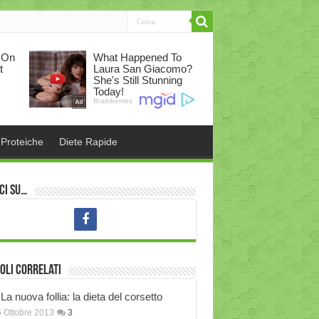
 Proteiche
Diete Rapide
ci su…
oli correlati
La nuova follia: la dieta del corsetto
 Ottobre 2013
3