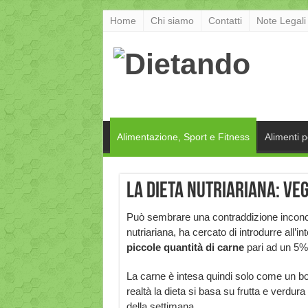
Home
Chi siamo
Contatti
Note Legali
Alimentazione, Sport e Fitness
Alimenti 
La dieta nutriariana: ve
Può sembrare una contraddizione inconcili
nutriariana, ha cercato di introdurre all’
piccole
quantità
di
carne
pari ad un 5% 
La carne è intesa quindi solo come un b
realtà la dieta si basa su frutta e verdu
della settimana.