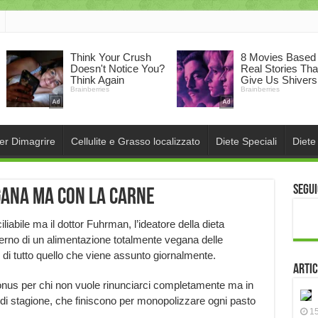
per Dimagrire
Cellulite e Grasso localizzato
Diete Speciali
Diete
Segui
gana ma con la carne
abile ma il dottor Fuhrman, l’ideatore della dieta
interno di un alimentazione totalmente vegana delle
di tutto quello che viene assunto giornalmente.
Artic
onus per chi non vuole rinunciarci completamente ma in
ra di stagione, che finiscono per monopolizzare ogni pasto
15