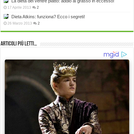
La dieta del ventre piatto: addio al grasso in eccesso!
17 Aprile 2013
2
Dieta Atkins: funziona? Ecco i segreti!
26 Marzo 2013
2
Articoli più Letti…