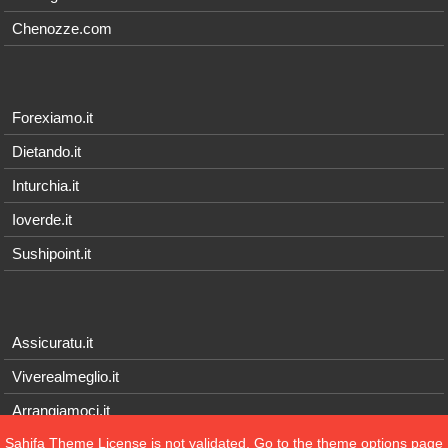
Chenozze.com
Forexiamo.it
Dietando.it
Inturchia.it
Ioverde.it
Sushipoint.it
Assicuratu.it
Viverealmeglio.it
Arrangiamoci.it
Sahifa Theme
License is not validated, Go to the theme options page
Tecnichef.it