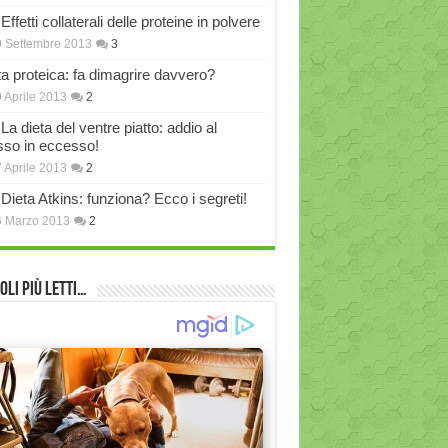
Effetti collaterali delle proteine in polvere
 Settembre 2013
3
ta proteica: fa dimagrire davvero?
 Aprile 2013
2
La dieta del ventre piatto: addio al
sso in eccesso!
 Aprile 2013
2
Dieta Atkins: funziona? Ecco i segreti!
6 Marzo 2013
2
oli più Letti…