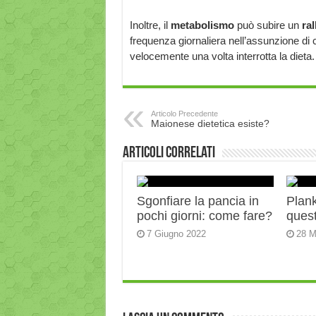
Inoltre, il
metabolismo
può subire un
ra
frequenza giornaliera nell’assunzione di 
velocemente una volta interrotta la dieta.
Articolo Precedente
Maionese dietetica esiste?
Articoli correlati
Sgonfiare la pancia in
Plank:
pochi giorni: come fare?
quest
7 Giugno 2022
28 M