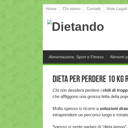
Home
Chi siamo
Contatti
Note Legali
Alimentazione, Sport e Fitness
Alimenti 
Dieta per perdere 10 kg r
Chi non desidera perdere i
chili di trop
che affliggono una grossa fetta della po
Molto spesso si ricorre a
soluzioni dras
intraprendere un percorso lungo e mirat
Spesso si sente parlare di “dieta lampo”,