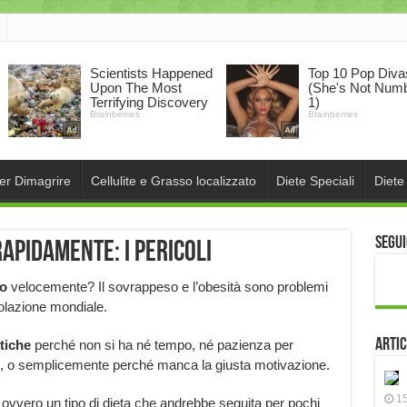
per Dimagrire
Cellulite e Grasso localizzato
Diete Speciali
Diete
Segui
apidamente: i pericoli
po
velocemente? Il sovrappeso e l’obesità sono problemi
polazione mondiale.
Artic
tiche
perché non si ha né tempo, né pazienza per
o, o semplicemente perché manca la giusta motivazione.
15
 ovvero un tipo di dieta che andrebbe seguita per pochi