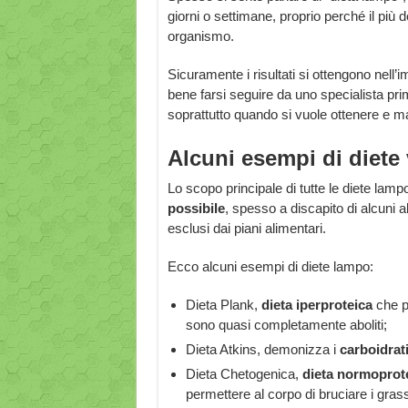
giorni o settimane, proprio perché il più de
organismo.
Sicuramente i risultati si ottengono ne
bene farsi seguire da uno specialista pr
soprattutto quando si vuole ottenere e m
Alcuni esempi di diete 
Lo scopo principale di tutte le diete lamp
possibile
, spesso a discapito di alcuni 
esclusi dai piani alimentari.
Ecco alcuni esempi di diete lampo:
Dieta Plank,
dieta iperproteica
che pr
sono quasi completamente aboliti;
Dieta Atkins, demonizza i
carboidrat
Dieta Chetogenica,
dieta normoprot
permettere al corpo di bruciare i grass