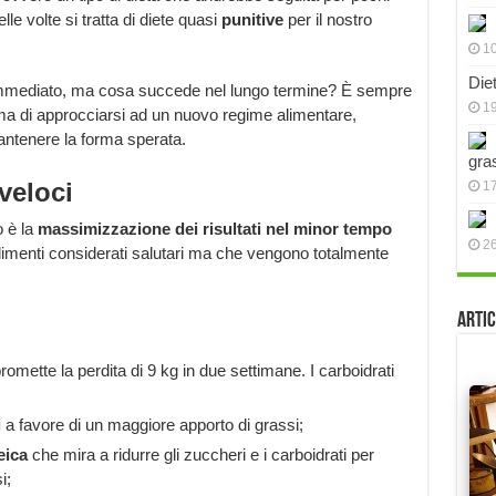
lle volte si tratta di diete quasi
punitive
per il nostro
10
Die
ll’immediato, ma cosa succede nel lungo termine? È sempre
19
ima di approcciarsi ad un nuovo regime alimentare,
antenere la forma sperata.
gra
veloci
17
o è la
massimizzazione dei risultati nel minor tempo
2
alimenti considerati salutari ma che vengono totalmente
Artic
omette la perdita di 9 kg in due settimane. I carboidrati
i
a favore di un maggiore apporto di grassi;
eica
che mira a ridurre gli zuccheri e i carboidrati per
i;