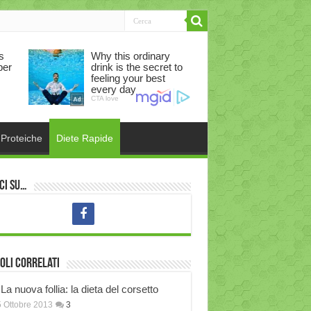
 Proteiche
Diete Rapide
ci su…
oli correlati
La nuova follia: la dieta del corsetto
 Ottobre 2013
3