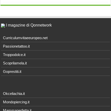
I magazine di Qonnetwork
Curriculumvitaeeuropeo.net
Passionetattoo.it
Troppodolce.it
Scoprilamela.it
Goprestiti.it
Okceliachia.it
Mondopiercing.it
Mammaperfetta.it