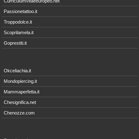
Curriculumvitaeeuropeo.net
Passionetattoo.it
Troppodolce.it
Scoprilamela.it
Goprestiti.it
Okceliachia.it
Mondopiercing.it
Mammaperfetta.it
Chesignifica.net
Chenozze.com