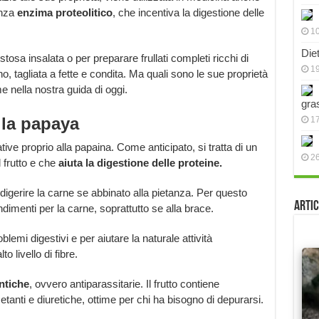
anza
enzima proteolitico
, che incentiva la digestione delle
10
Die
osa insalata o per preparare frullati completi ricchi di
19
, tagliata a fette e condita. Ma quali sono le sue proprietà
 nella nostra guida di oggi.
gra
lla papaya
17
tive proprio alla papaina. Come anticipato, si tratta di un
2
 frutto e che
aiuta la digestione delle proteine.
 digerire la carne se abbinato alla pietanza. Per questo
Artic
dimenti per la carne, soprattutto se alla brace.
lemi digestivi e per aiutare la naturale attività
o livello di fibre.
ntiche
, ovvero antiparassitarie. Il frutto contiene
tanti e diuretiche, ottime per chi ha bisogno di depurarsi.