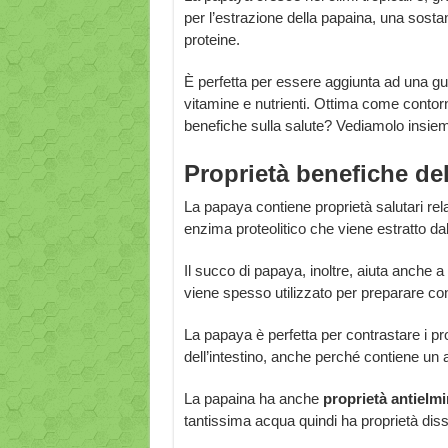
per l’estrazione della papaina, una sost
proteine.
È perfetta per essere aggiunta ad una gust
vitamine e nutrienti. Ottima come contorno
benefiche sulla salute? Vediamolo insieme
Proprietà benefiche de
La papaya contiene proprietà salutari rela
enzima proteolitico che viene estratto dal
Il succo di papaya, inoltre, aiuta anche a
viene spesso utilizzato per preparare con
La papaya è perfetta per contrastare i prob
dell’intestino, anche perché contiene un alt
La papaina ha anche
proprietà antielmi
tantissima acqua quindi ha proprietà disse