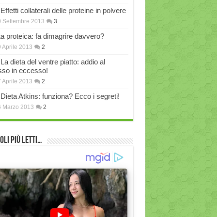
Effetti collaterali delle proteine in polvere
 Settembre 2013
3
ta proteica: fa dimagrire davvero?
 Aprile 2013
2
La dieta del ventre piatto: addio al
sso in eccesso!
 Aprile 2013
2
Dieta Atkins: funziona? Ecco i segreti!
6 Marzo 2013
2
oli più Letti…