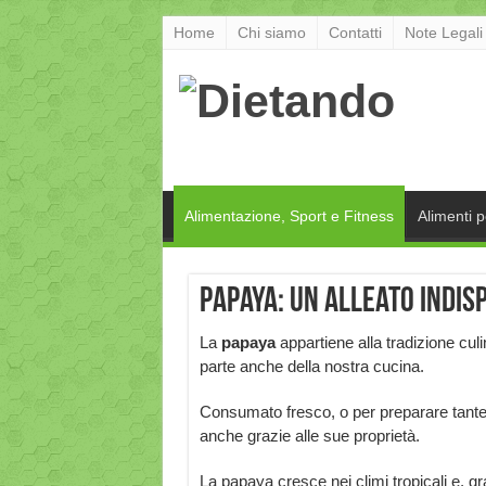
Home
Chi siamo
Contatti
Note Legali
Alimentazione, Sport e Fitness
Alimenti 
Papaya: un alleato indis
La
papaya
appartiene alla tradizione cul
parte anche della nostra cucina.
Consumato fresco, o per preparare tante g
anche grazie alle sue proprietà.
La papaya cresce nei climi tropicali e, gr