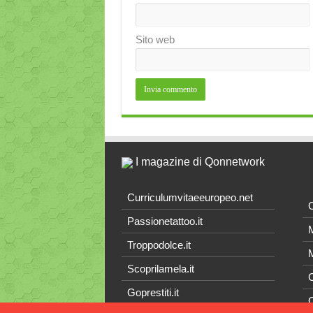
Sito web
I magazine di Qonnetwork
Curriculumvitaeeuropeo.net
O
Passionetattoo.it
M
Troppodolce.it
M
Scoprilamela.it
C
Goprestiti.it