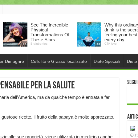
per Dimagrire
Cellulite e Grasso localizzato
Diete Speciali
Diete
Segui
pensabile per la salute
inaria dell’America, ma da qualche tempo è entrata a far
Artic
ustose ricette, il frutto della papaya è molto apprezzato,
15
azie alle sue proprietà, viene utilizzata in medicina anche