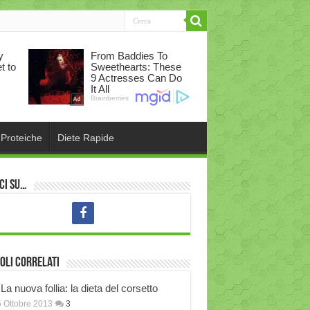
 Proteiche
Diete Rapide
ci su…
oli correlati
La nuova follia: la dieta del corsetto
 Ottobre 2013
3