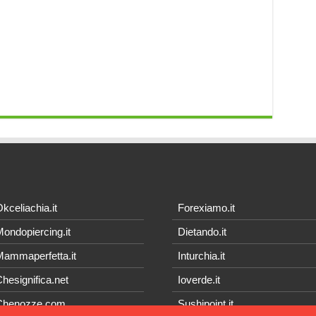
kceliachia.it
Forexiamo.it
ondopiercing.it
Dietando.it
ammaperfetta.it
Inturchia.it
hesignifica.net
Ioverde.it
Chenozze.com
Sushipoint.it