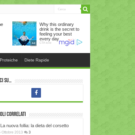
 Proteiche
Diete Rapide
ci su…
oli correlati
La nuova follia: la dieta del corsetto
 Ottobre 2013
3