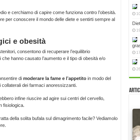
o e cerchiamo di capire come funziona contro l’obesità.
10
e per conoscere il mondo delle diete e sentirti sempre al
Die
19
ici e obesità
gra
tenitori, consentono di recuperare l’equilibrio
17
 che hanno causato l’aumento e il tipo di obesità e/o
2
onsentire di
moderare la fame e l’appetito
in modo del
i collaterali dei farmaci anoressizzanti.
Artic
bbero infine riuscire ad agire sui centri del cervello,
 fisiologica.
ratta della solita bufala sul dimagrimento facile? Vediamolo
re.