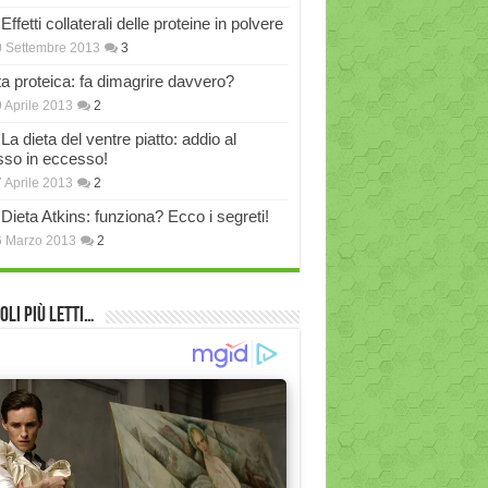
Effetti collaterali delle proteine in polvere
 Settembre 2013
3
ta proteica: fa dimagrire davvero?
 Aprile 2013
2
La dieta del ventre piatto: addio al
sso in eccesso!
 Aprile 2013
2
Dieta Atkins: funziona? Ecco i segreti!
6 Marzo 2013
2
oli più Letti…