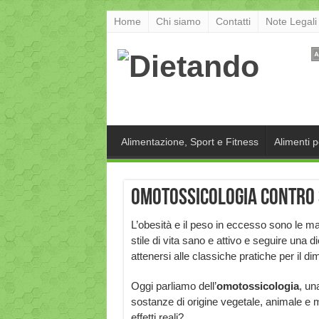
Home
Chi siamo
Contatti
Note Legali
Alimentazione, Sport e Fitness
Alimenti 
Omotossicologia contro 
L’obesità e il peso in eccesso sono le m
stile di vita sano e attivo e seguire una d
attenersi alle classiche pratiche per il d
Oggi parliamo dell’
omotossicologia
, un
sostanze di origine vegetale, animale e mi
effetti reali?