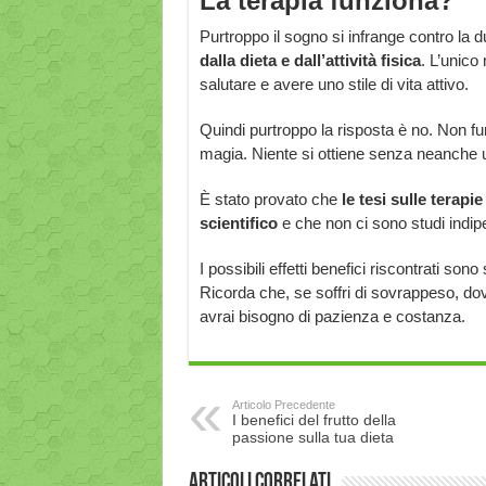
La terapia funziona?
Purtroppo il sogno si infrange contro la d
dalla dieta e dall’attività fisica
. L’unico
salutare e avere uno stile di vita attivo.
Quindi purtroppo la risposta è no. Non f
magia. Niente si ottiene senza neanche un
È stato provato che
le tesi sulle tera
scientifico
e che non ci sono studi indipen
I possibili effetti benefici riscontrati so
Ricorda che, se soffri di sovrappeso, dovra
avrai bisogno di pazienza e costanza.
Articolo Precedente
I benefici del frutto della
passione sulla tua dieta
Articoli correlati