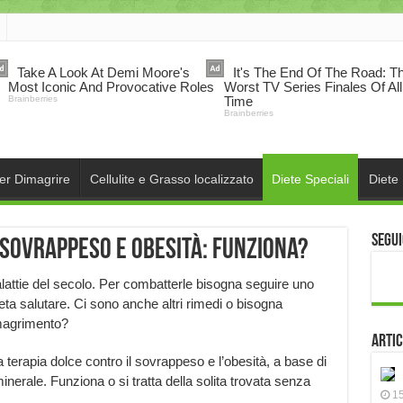
per Dimagrire
Cellulite e Grasso localizzato
Diete Speciali
Diete
Segui
sovrappeso e obesità: funziona?
alattie del secolo. Per combatterle bisogna seguire uno
ieta salutare. Ci sono anche altri rimedi o bisogna
imagrimento?
Artic
a terapia dolce contro il sovrappeso e l’obesità, a base di
nerale. Funziona o si tratta della solita trovata senza
15