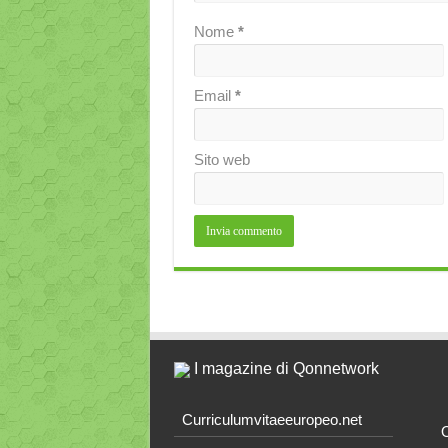
Nome
*
Email
*
Sito web
I magazine di Qonnetwork
Curriculumvitaeeuropeo.net
O