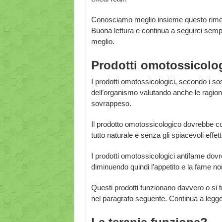
Conosciamo meglio insieme questo rimedi
Buona lettura e continua a seguirci sempr
meglio.
Prodotti omotossicolog
I prodotti omotossicologici, secondo i sos
dell’organismo valutando anche le ragioni
sovrappeso.
Il prodotto omotossicologico dovrebbe c
tutto naturale e senza gli spiacevoli effett
I prodotti omotossicologici antifame dovre
diminuendo quindi l’appetito e la fame non
Questi prodotti funzionano davvero o si t
nel paragrafo seguente. Continua a legge