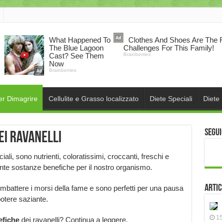
er Dimagrire
Cellulite e Grasso localizzato
Diete Speciali
Diete
Segui
ei ravanelli
ali, sono nutrienti, coloratissimi, croccanti, freschi e
tante sostanze benefiche per il nostro organismo.
Artic
 combattere i morsi della fame e sono perfetti per una pausa
otere saziante.
15
efiche
dei ravanelli? Continua a leggere.