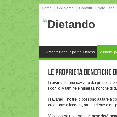
Home
Chi siamo
Contatti
Note Legali
Alimentazione, Sport e Fitness
Alimenti p
Le proprietà benefiche d
I
ravanelli
sono davvero dei prodotti speci
ricchi di vitamine e minerali, nonché di 
I ravanelli, inoltre, ti possono aiutare a
croccante e leggera, ma nutriente e dal p
Vuoi sapere quali sono
le proprietà ben