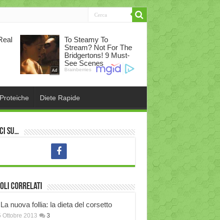
 Proteiche
Diete Rapide
ci su…
oli correlati
La nuova follia: la dieta del corsetto
 Ottobre 2013
3