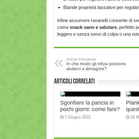
Blande proprietà lassative per regolariz
Infine assumere ravanelli consente di sen
come
snack sano e salutare
, perfetto 
leggero e senza sensi di colpa o una nota 
Articolo Precedente
In che modo gli infusi possono
aiutarci a dimagrire?
Articoli correlati
Sgonfiare la pancia in
Plank:
pochi giorni: come fare?
quest
7 Giugno 2022
28 M