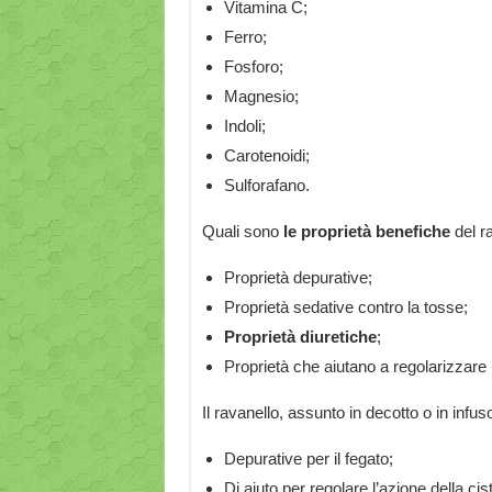
Vitamina C;
Ferro;
Fosforo;
Magnesio;
Indoli;
Carotenoidi;
Sulforafano.
Quali sono
le proprietà benefiche
del r
Proprietà depurative;
Proprietà sedative contro la tosse;
Proprietà diuretiche
;
Proprietà che aiutano a regolarizzare il 
Il ravanello, assunto in decotto o in infu
Depurative per il fegato;
Di aiuto per regolare l’azione della cist