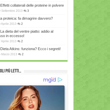
Effetti collaterali delle proteine in polvere
 Settembre 2013
3
ta proteica: fa dimagrire davvero?
 Aprile 2013
2
La dieta del ventre piatto: addio al
sso in eccesso!
 Aprile 2013
2
Dieta Atkins: funziona? Ecco i segreti!
6 Marzo 2013
2
oli più Letti…