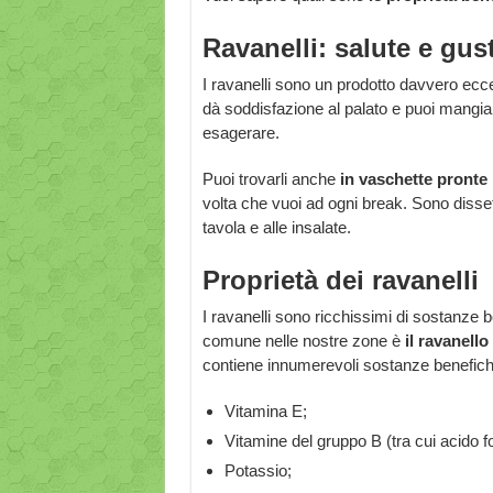
Ravanelli: salute e gus
I ravanelli sono un prodotto davvero ecce
dà soddisfazione al palato e puoi mangia
esagerare.
Puoi trovarli anche
in vaschette pronte 
volta che vuoi ad ogni break. Sono disseta
tavola e alle insalate.
Proprietà dei ravanelli
I ravanelli sono ricchissimi di sostanze be
comune nelle nostre zone è
il ravanello
contiene innumerevoli sostanze benefic
Vitamina E;
Vitamine del gruppo B (tra cui acido fo
Potassio;