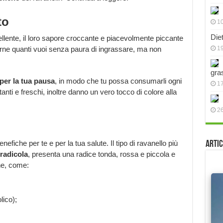
to
10
Die
llente, il loro sapore croccante e piacevolmente piccante
rne quanti vuoi senza paura di ingrassare, ma non
19
gra
per la tua pausa
, in modo che tu possa consumarli ogni
17
nti e freschi, inoltre danno un vero tocco di colore alla
2
nefiche per te e per la tua salute. Il tipo di ravanello più
Artic
 radicola
, presenta una radice tonda, rossa e piccola e
he, come:
lico);