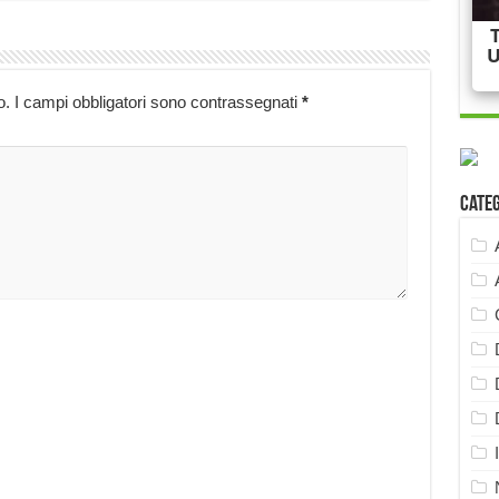
o.
I campi obbligatori sono contrassegnati
*
Cate