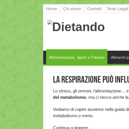
Home
Chi siamo
Contatti
Note Legali
Alimentazione, Sport e Fitness
Alimenti 
La respirazione può inf
Lo stress, gli ormoni, l’alimentazione
del metabolismo
, ma ci riesce anche la
Vediamo di capire assieme nella guida di o
metabolismo o meno.
Continua a leggere.