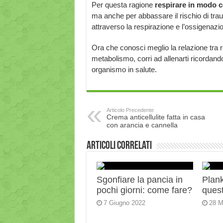
Per questa ragione
respirare in modo c
ma anche per abbassare il rischio di trau
attraverso la respirazione e l’ossigenazio
Ora che conosci meglio la relazione tra 
metabolismo, corri ad allenarti ricordand
organismo in salute.
Articolo Precedente
Crema anticellulite fatta in casa
con arancia e cannella
Articoli correlati
Sgonfiare la pancia in
Plank:
pochi giorni: come fare?
quest
7 Giugno 2022
28 M