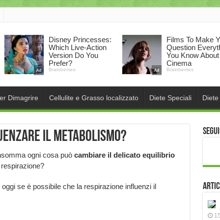
per Dimagrire
Cellulite e Grasso localizzato
Diete Speciali
Diete
Segui
luenzare il metabolismo?
… insomma ogni cosa può
cambiare il delicato equilibrio
 respirazione?
Artic
ggi se è possibile che la respirazione influenzi il
15