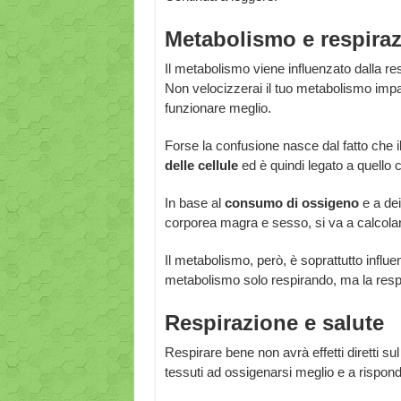
Metabolismo e respira
Il metabolismo viene influenzato dalla r
Non velocizzerai il tuo metabolismo impar
funzionare meglio.
Forse la confusione nasce dal fatto che 
delle cellule
ed è quindi legato a quello
In base al
consumo di ossigeno
e a dei
corporea magra e sesso, si va a calcolare
Il metabolismo, però, è soprattutto influen
metabolismo solo respirando, ma la resp
Respirazione e salute
Respirare bene non avrà effetti diretti su
tessuti ad ossigenarsi meglio e a rispond