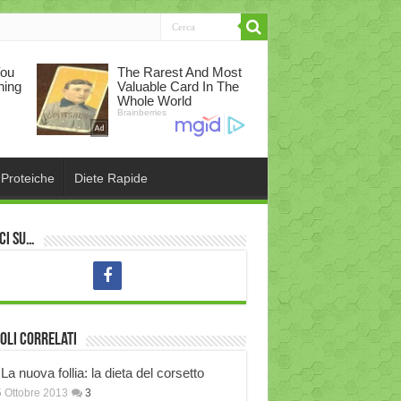
 Proteiche
Diete Rapide
ci su…
oli correlati
La nuova follia: la dieta del corsetto
 Ottobre 2013
3