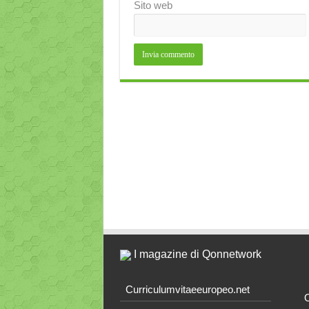
Sito web
I magazine di Qonnetwork
Curriculumvitaeeuropeo.net
O