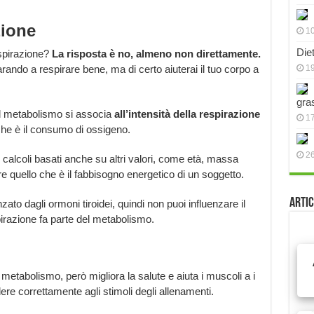
zione
10
Die
espirazione?
La risposta è no, almeno non direttamente.
ando a respirare bene, ma di certo aiuterai il tuo corpo a
19
gra
il metabolismo si associa
all’intensità della respirazione
17
 che è il consumo di ossigeno.
2
 calcoli basati anche su altri valori, come età, massa
 quello che è il fabbisogno energetico di un soggetto.
Artic
zato dagli ormoni tiroidei, quindi non puoi influenzare il
irazione fa parte del metabolismo.
l metabolismo, però migliora la salute e aiuta i muscoli a i
ere correttamente agli stimoli degli allenamenti.