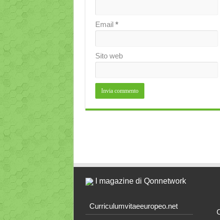
Email
*
Sito web
I magazine di Qonnetwork
Curriculumvitaeeuropeo.net
O