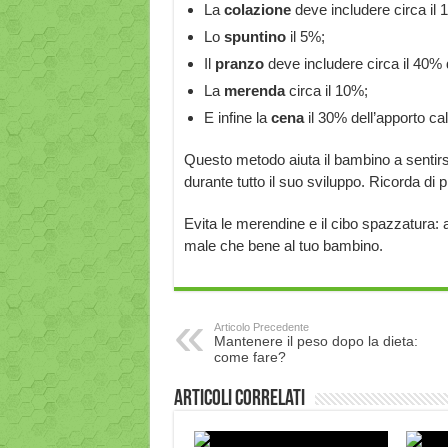
La
colazione
deve includere circa il 1
Lo
spuntino
il 5%;
Il
pranzo
deve includere circa il 40% d
La
merenda
circa il 10%;
E infine la
cena
il 30% dell’apporto cal
Questo metodo aiuta il bambino a sentirs
durante tutto il suo sviluppo. Ricorda di p
Evita le merendine e il cibo spazzatura: a
male che bene al tuo bambino.
Articolo Precedente
Mantenere il peso dopo la dieta:
come fare?
Articoli correlati