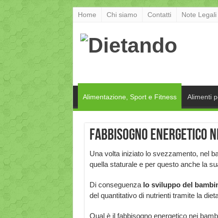
Home
Chi siamo
Contatti
Note Legali
Alimentazione, Sport e Fitness
Alimenti 
Fabbisogno energetico ne
Una volta iniziato lo svezzamento, nel ba
quella staturale e per questo anche la su
Di conseguenza
lo
sviluppo del bambi
del quantitativo di nutrienti tramite la dieta
Qual è il fabbisogno energetico nei bambin