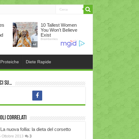
 Proteiche
Diete Rapide
ci su…
oli correlati
La nuova follia: la dieta del corsetto
 Ottobre 2013
3