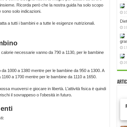
insieme. Ricorda però che la nostra guida ha solo scopo
e sono solo indicazioni.
10
Die
tta a tutti i bambini e a tutte le esigenze nutrizionali.
19
gra
ambino
17
 calorie necessarie vanno da 790 a 1130, per le bambine
2
no da 1000 a 1380 mentre per le bambine da 950 a 1300. A
da 1160 a 1700 mentre per le bambine da 1110 a 1650.
Artic
ssa muoversi e giocare in libertà. L’attività fisica è quindi
schi il sovrappeso o l’obesità in futuro.
ienti
ti: