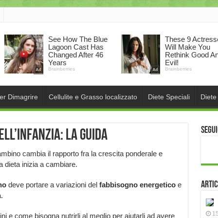
per Dimagrire
Cellulite e Grasso localizzato
Diete Speciali
Diete
Segui
ll’infanzia: la guida
mbino cambia il rapporto fra la crescita ponderale e
a dieta inizia a cambiare.
Artic
no
deve portare a variazioni del
fabbisogno energetico
e
.
15
i e come bisogna nutrirli al meglio per aiutarli ad avere