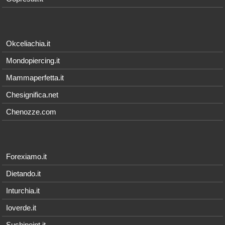
Okceliachia.it
Mondopiercing.it
Mammaperfetta.it
Chesignifica.net
Chenozze.com
Forexiamo.it
Dietando.it
Inturchia.it
Ioverde.it
Sushipoint.it