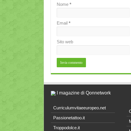
Nome
*
Email
*
Sito web
I magazine di Qonnetwork
Curriculumvitaeeuropeo.net
O
Passionetattoo.it
M
Troppodolce.it