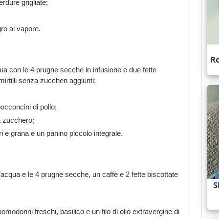
erdure grigliate;
ro al vapore.
qua con le 4 prugne secche in infusione e due fette
irtilli senza zuccheri aggiunti;
cconcini di pollo;
 zucchero;
e grana e un panino piccolo integrale.
cqua e le 4 prugne secche, un caffè e 2 fette biscottate
odorini freschi, basilico e un filo di olio extravergine di