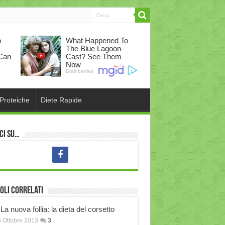
 Proteiche
Diete Rapide
ci su…
oli correlati
La nuova follia: la dieta del corsetto
 Ottobre 2013
3