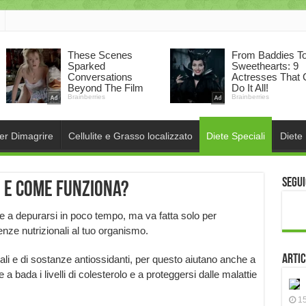
per Dimagrire
Cellulite e Grasso localizzato
Diete Speciali
Diete
Segui
è e come funziona?
 e a depurarsi in poco tempo, ma va fatta solo per
nze nutrizionali al tuo organismo.
Artic
li e di sostanze antiossidanti, per questo aiutano anche a
 a bada i livelli di colesterolo e a proteggersi dalle malattie
15