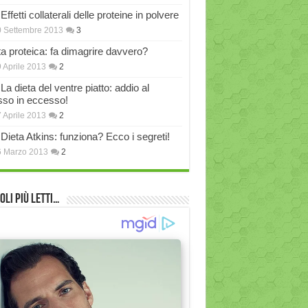
Effetti collaterali delle proteine in polvere
 Settembre 2013
3
ta proteica: fa dimagrire davvero?
 Aprile 2013
2
La dieta del ventre piatto: addio al
sso in eccesso!
 Aprile 2013
2
Dieta Atkins: funziona? Ecco i segreti!
6 Marzo 2013
2
oli più Letti…