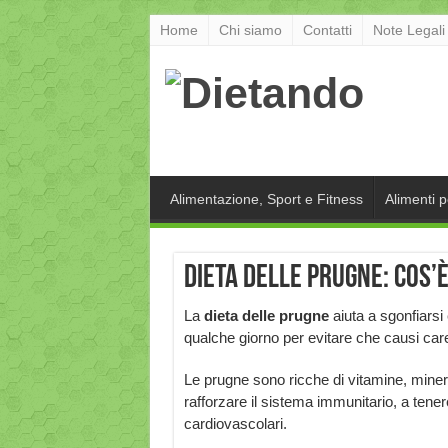
Home
Chi siamo
Contatti
Note Legali
Alimentazione, Sport e Fitness
Alimenti 
Dieta delle prugne: cos’
La
dieta delle prugne
aiuta a sgonfiarsi
qualche giorno per evitare che causi care
Le prugne sono ricche di vitamine, minera
rafforzare il sistema immunitario, a tenere
cardiovascolari.