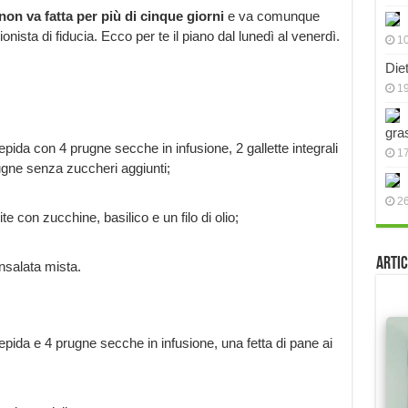
non va fatta per più di cinque giorni
e va comunque
nista di fiducia. Ecco per te il piano dal lunedì al venerdì.
10
Die
19
gra
pida con 4 prugne secche in infusione, 2 gallette integrali
17
ugne senza zuccheri aggiunti;
2
con zucchine, basilico e un filo di olio;
Artic
insalata mista.
pida e 4 prugne secche in infusione, una fetta di pane ai