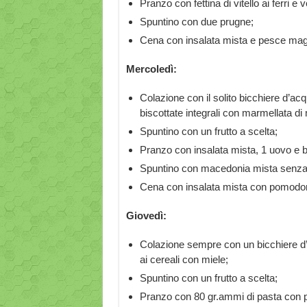
Pranzo con fettina di vitello ai ferri e v
Spuntino con due prugne;
Cena con insalata mista e pesce mag
Mercoledì:
Colazione con il solito bicchiere d’ac
biscottate integrali con marmellata di m
Spuntino con un frutto a scelta;
Pranzo con insalata mista, 1 uovo e bo
Spuntino con macedonia mista senza
Cena con insalata mista con pomodori 
Giovedì:
Colazione sempre con un bicchiere d’a
ai cereali con miele;
Spuntino con un frutto a scelta;
Pranzo con 80 gr.ammi di pasta con pom