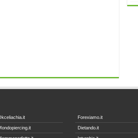
kceliachia.it
Forexiamo.it
ondopiercing.it
Dietando.it