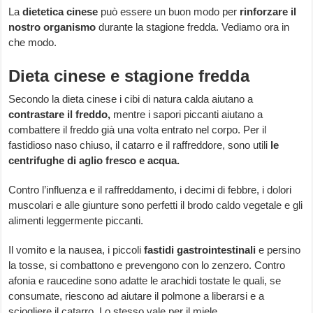
La
dietetica cinese
può essere un buon modo per
rinforzare il
nostro organismo
durante la stagione fredda. Vediamo ora in
che modo.
Dieta cinese e stagione fredda
Secondo la dieta cinese i cibi di natura calda aiutano a
contrastare il freddo,
mentre i sapori piccanti aiutano a
combattere il freddo già una volta entrato nel corpo. Per il
fastidioso naso chiuso, il catarro e il raffreddore, sono utili
le
centrifughe di aglio fresco e acqua.
Contro l’influenza e il raffreddamento, i decimi di febbre, i dolori
muscolari e alle giunture sono perfetti il brodo caldo vegetale e gli
alimenti leggermente piccanti.
Il vomito e la nausea, i piccoli
fastidi gastrointestinali
e persino
la tosse, si combattono e prevengono con lo zenzero. Contro
afonia e raucedine sono adatte le arachidi tostate le quali, se
consumate, riescono ad aiutare il polmone a liberarsi e a
sciogliere il catarro. Lo stesso vale per il miele.