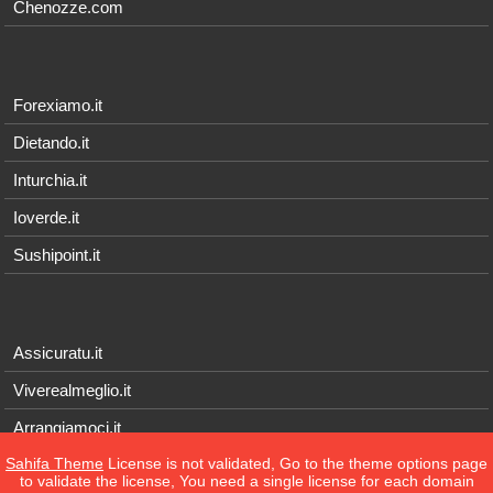
Chenozze.com
Forexiamo.it
Dietando.it
Inturchia.it
Ioverde.it
Sushipoint.it
Assicuratu.it
Viverealmeglio.it
Arrangiamoci.it
Sahifa Theme
License is not validated, Go to the theme options page
Tecnichef.it
to validate the license, You need a single license for each domain