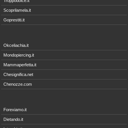
Troppodolce.it
Scoprilamela.it
Goprestiti.it
Okceliachia.it
Mondopiercing.it
Mammaperfetta.it
Chesignifica.net
Chenozze.com
Forexiamo.it
Dietando.it