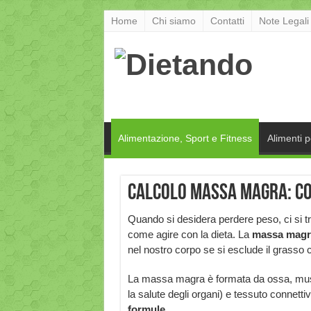
Home
Chi siamo
Contatti
Note Legali
Alimentazione, Sport e Fitness
Alimenti 
Calcolo massa magra: co
Quando si desidera perdere peso, ci si t
come agire con la dieta. La
massa magr
nel nostro corpo se si esclude il grasso 
La massa magra è formata da ossa, musco
la salute degli organi) e tessuto connetti
formule.