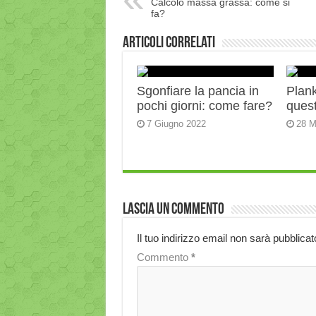
Calcolo massa grassa: come si
fa?
Articoli correlati
Sgonfiare la pancia in
Plank:
pochi giorni: come fare?
quest
7 Giugno 2022
28 M
Lascia un commento
Il tuo indirizzo email non sarà pubblicat
Commento
*