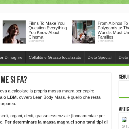
per Dimagrire
Cellulite e Grasso localizzato
Diete Speciali
Diete
Segui
me si fa?
rova a calcolare la propria massa magra per capire
a o LBM
, ovvero Lean Body Mass, è quello che resta
corporeo.
Artic
li, organi, denti, grasso essenziale (fondamentale per
vo.
Per determinare la massa magra ci sono tanti tipi di
15