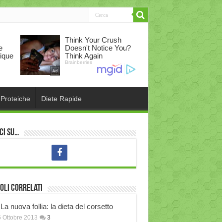
 Proteiche
Diete Rapide
ci su…
oli correlati
La nuova follia: la dieta del corsetto
 Ottobre 2013
3