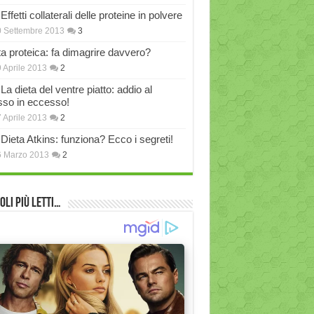
Effetti collaterali delle proteine in polvere
 Settembre 2013
3
ta proteica: fa dimagrire davvero?
 Aprile 2013
2
La dieta del ventre piatto: addio al
sso in eccesso!
 Aprile 2013
2
Dieta Atkins: funziona? Ecco i segreti!
6 Marzo 2013
2
oli più Letti…