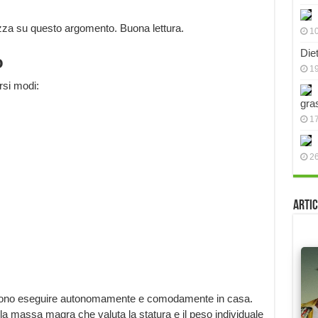
ezza su questo argomento. Buona lettura.
10
Die
o
19
rsi modi:
gra
17
2
Artic
possono eseguire autonomamente e comodamente in casa.
lla massa magra che valuta la statura e il peso individuale