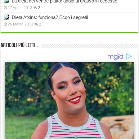
La dieta del ventre piatto: addio al grasso in eccesso!
17 Aprile 2013
2
Dieta Atkins: funziona? Ecco i segreti!
26 Marzo 2013
2
Articoli più Letti…