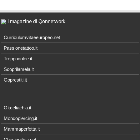
I magazine di Qonnetwork
Curriculumvitaeeuropeo.net
Passionetattoo.it
Troppodolce.it
Scoprilamela.it
Goprestiti.it
Okceliachia.it
Mondopiercing.it
Mammaperfetta.it
Chesignifica.net