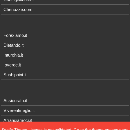
Chenozze.com
Forexiamo.it
Dietando.it
Inturchia.it
Ioverde.it
Sushipoint.it
Assicuratu.it
Viverealmeglio.it
Arrangiamoci.it
Sahifa Theme
License is not validated, Go to the theme options page